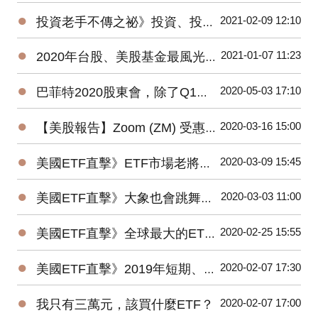
●
2021-02-09 12:10
投資老手不傳之祕》投資、投機、避險——3種部位都要嚴守各自紀律
●
2021-01-07 11:23
2020年台股、美股基金最風光，平均績效超過15%，能源基金谷底翻身大賺逾160%！
●
2020-05-03 17:10
巴菲特2020股東會，除了Q1虧損，接下來投資人應該注意那些事？
●
2020-03-16 15:00
【美股報告】Zoom (ZM) 受惠疫情，2019Q4財報及2020展望
●
2020-03-09 15:45
美國ETF直擊》ETF市場老將新兵爭鋒，誰是資金最青睞的No1？
●
2020-03-03 11:00
美國ETF直擊》大象也會跳舞？2019美國主動ETF規模Top15出爐！
●
2020-02-25 15:55
美國ETF直擊》全球最大的ETF是它⋯⋯1檔抵N檔0050！
●
2020-02-07 17:30
美國ETF直擊》2019年短期、低風險的固定收益ETF最受追捧
●
2020-02-07 17:00
我只有三萬元，該買什麼ETF？