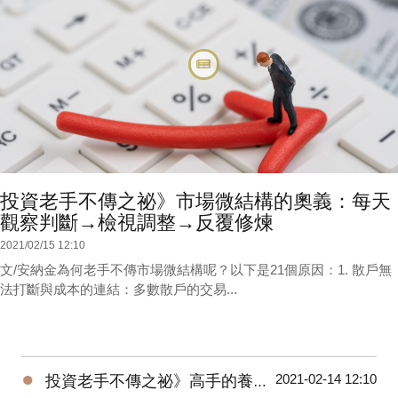
投資老手不傳之祕》市場微結構的奧義：每天
觀察判斷→檢視調整→反覆修煉
2021/02/15 12:10
文/安納金為何老手不傳市場微結構呢？以下是21個原因：1. 散戶無
法打斷與成本的連結：多數散戶的交易...
●
2021-02-14 12:10
投資老手不傳之祕》高手的養成3階段：開放心胸 + 廣泛學習 + 大空頭洗禮