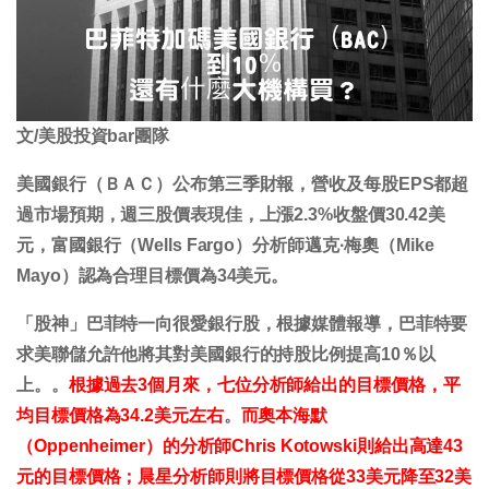
文/美股投資bar團隊
美國銀行（ＢＡＣ）公布第三季財報，營收及每股EPS都超
過市場預期，週三股價表現佳，上漲2.3%收盤價30.42美
元，富國銀行（Wells Fargo）分析師邁克·梅奧（Mike
Mayo）認為合理目標價為34美元。
「股神」巴菲特一向很愛銀行股，根據媒體報導，巴菲特要
求美聯儲允許他將其對美國銀行的持股比例提高10％以
上。。
根據過去3個月來，七位分析師給出的目標價格，平
均目標價格為34.2美元左右
。
而奧本海默
（Oppenheimer）的分析師Chris Kotowski則給出高達43
元的目標價格；晨星分析師則將目標價格從33美元降至32美