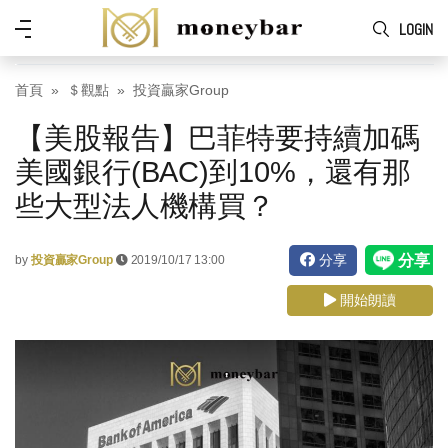
Skip to main content
功
LOGIN
能
表
首頁
＄觀點
投資贏家Group
【美股報告】巴菲特要持續加碼
美國銀行(BAC)到10%，還有那
些大型法人機構買？
分享
by
投資贏家Group
2019/10/17 13:00
開始朗讀