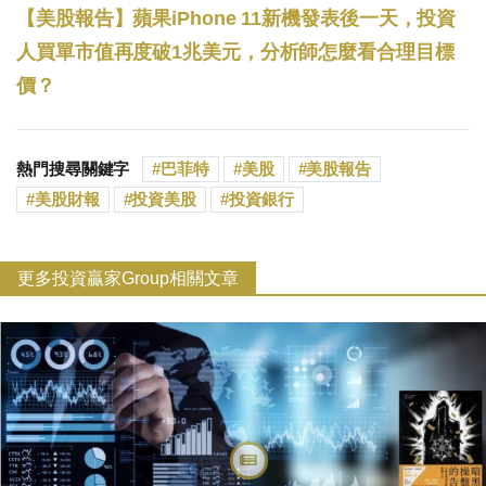
【美股報告】蘋果iPhone 11新機發表後一天，投資
人買單市值再度破1兆美元，分析師怎麼看合理目標
價？
熱門搜尋關鍵字
巴菲特
美股
美股報告
美股財報
投資美股
投資銀行
更多投資贏家Group相關文章