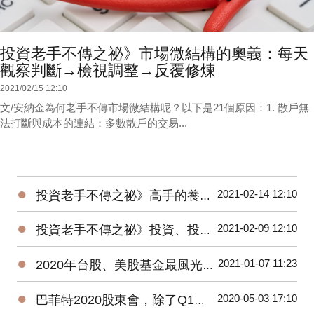
投資老手不傳之祕》市場微結構的奧義：每天
觀察判斷→檢視調整→反覆修煉
2021/02/15 12:10
文/安納金為何老手不傳市場微結構呢？以下是21個原因：1. 散戶無
法打斷與成本的連結：多數散戶的交易...
●
2021-02-14 12:10
投資老手不傳之祕》高手的養成3階段：開放心胸 + 廣泛學習 + 大空頭洗禮
●
2021-02-09 12:10
投資老手不傳之祕》投資、投機、避險——3種部位都要嚴守各自紀律
●
2021-01-07 11:23
2020年台股、美股基金最風光，平均績效超過15%，能源基金谷底翻身大賺逾160%！
●
2020-05-03 17:10
巴菲特2020股東會，除了Q1虧損，接下來投資人應該注意那些事？