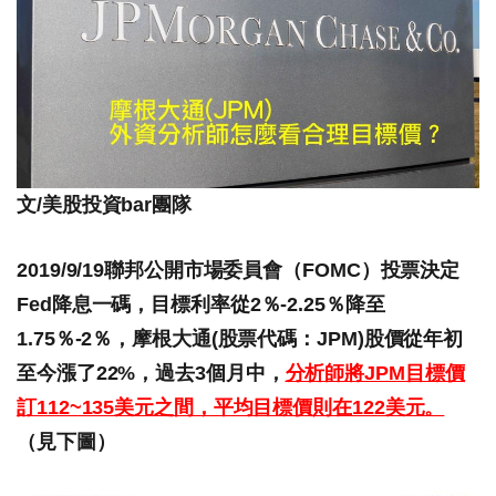
文/美股投資bar團隊
2019/9/19聯邦公開市場委員會（FOMC）投票決定
Fed降息一碼，目標利率從2％-2.25％降至
1.75％-2％，摩根大通(股票代碼：JPM)股價從年初
至今漲了22%，過去3個月中，
分析師將JPM目標價
訂112~135美元之間，平均目標價則在122美元。
（見下圖）