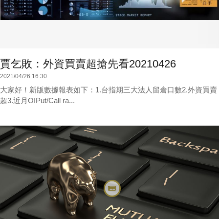
賈乞敗：外資買賣超搶先看20210426
2021/04/26 16:30
大家好！新版數據報表如下：1.台指期三大法人留倉口數2.外資買賣
超3.近月OIPut/Call ra...