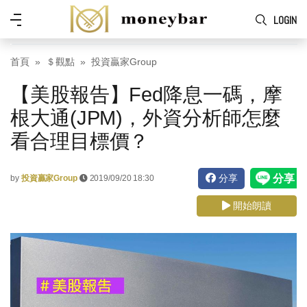
Skip to main content
功
LOGIN
能
表
首頁
＄觀點
投資贏家Group
【美股報告】Fed降息一碼，摩
根大通(JPM)，外資分析師怎麼
看合理目標價？
分享
by
投資贏家Group
2019/09/20 18:30
開始朗讀