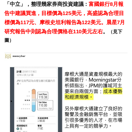
「中立」，整理幾家券商投資建議：
富國銀行8月報
告中建議買進，目標價為125美元，高盛認為合理目
標價為117元、摩根史坦利報告為122美元。晨星7月
研究報告中則認為合理價格在110美元左右
。
（見下
圖）