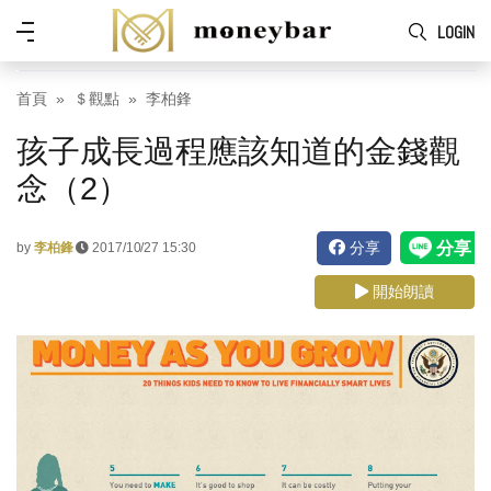
Skip to main content
功
LOGIN
能
表
首頁
＄觀點
李柏鋒
孩子成長過程應該知道的金錢觀
念（2）
分享
by
李柏鋒
2017/10/27 15:30
開始朗讀