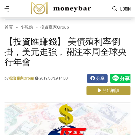
Skip to main content
功
LOGIN
能
表
首頁
＄觀點
投資贏家Group
【投資匯賺錢】 美債殖利率倒
掛，美元走強，關注本周全球央
行年會
分享
by
投資贏家Group
2019/08/19 14:00
開始朗讀