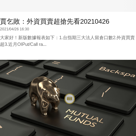
賈乞敗：外資買賣超搶先看20210426
2021/04/26 16:30
大家好！新版數據報表如下：1.台指期三大法人留倉口數2.外資買賣
超3.近月OIPut/Call ra...