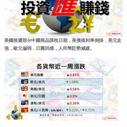
美國推遲部分中國商品課稅日期，美債殖利率倒掛，美元走
強，歐元偏弱，日圓回檔，人民幣貶勢減緩。