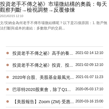
投資老手不傳之祕》市場微結構的奧義：每天
觀察判斷→檢視調整→反覆修煉
2021/02/15 12:10
文/安納金為何老手不傳市場微結構呢？以下是21個原因：1. 散戶無
法打斷與成本的連結：多數散戶的交易...
●
2021-02-14 12:10
投資老手不傳之祕》高手的養成3階段：開放心胸 + 廣泛學習 + 大空頭洗禮
●
2021-02-09 12:10
投資老手不傳之祕》投資、投機、避險——3種部位都要嚴守各自紀律
●
2021-01-07 11:23
2020年台股、美股基金最風光，平均績效超過15%，能源基金谷底翻身大賺逾160%！
●
2020-05-03 17:10
巴菲特2020股東會，除了Q1虧損，接下來投資人應該注意那些事？
●
2020-03-16 15:00
【美股報告】Zoom (ZM) 受惠疫情，2019Q4財報及2020展望