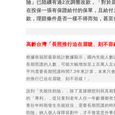
險」已陸續有過2次調整改款，「對於
在投保一張有保證給付的保單，且給付
款，理賠條件是否一樣不得而知，甚至
高齡台灣「長照推行迫在眉睫、刻不容
根據衛福部最新統計數據顯示，國內失能人數
長期照護的人數，可能大幅增加至上百萬人左
平均需要長期照護時間7.3年來計算，未來只
的推行已迫在眉睫、刻不容緩！」
說到「失能扶助險」，除了直接聯想到與其相
的「專利」，從兒童到老年人任一年齡層都有
青壯年時期發生失能狀況，需要長期照護的時
助險」納入個人保障規劃中，才不致當意外事