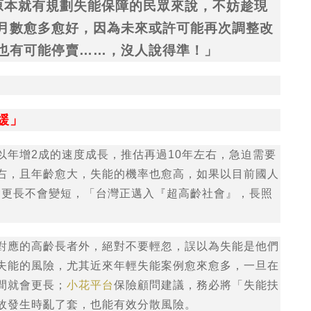
原本就有規劃失能保障的民眾來說，不妨趁現
月數愈多愈好，因為未來或許可能再次調整改
也有可能停賣……，沒人說得準！」
緩」
以年增2成的速度成長，推估再過10年左右，急迫需要
右，且年齡愈大，失能的機率也愈高，如果以目前國人
會更長不會變短，「台灣正邁入『超高齡社會』，長照
對應的高齡長者外，絕對不要輕忽，誤以為失能是他們
失能的風險，尤其近來年輕失能案例愈來愈多，一旦在
間就會更長；
小花平台
保險顧問建議，務必將「失能扶
故發生時亂了套，也能有效分散風險。