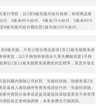
比進行理賠，以1至6級失能月給付為例，有些商品會
給付、3級為80％給付、4級為70％給付、5級為60％
至6級失能月給付都比照1級失能100％給付。
至6級失能，只有少部分商品提供1至11級失能豁免保
舉例來說，以1手拇指和食指永久喪失機能或是1手拇
如果以1至11級失能豁免保費的判定標準，當意外發生
言提到國內壽險公司針對「失能扶助險」陸續有過2次
壽及遠雄人壽陸續停售舊有保證給付的「失能扶助險」
都要停賣部分保單或是提高最低投保額度甚至不再受理
和理賠規定會稍做調整，未來保費也可能調高。