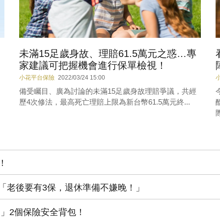
未滿15足歲身故、理賠61.5萬元之惑…專
家建議可把握機會進行保單檢視！
小花平台保險
2022/03/24 15:00
備受矚目、廣為討論的未滿15足歲身故理賠爭議，共經
歷4次修法，最高死亡理賠上限為新台幣61.5萬元終...
際
！
「老後要有3保，退休準備不嫌晚！」
療」2個保險安全背包！