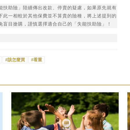
能扶助險」陸續傳出改款、停賣的疑慮，如果原先就有
下此一相較於其他保費並不算貴的險種，將上述提到的
免盲目搶購，謹慎選擇適合自己的「失能扶助險」！
該怎麼買
看重