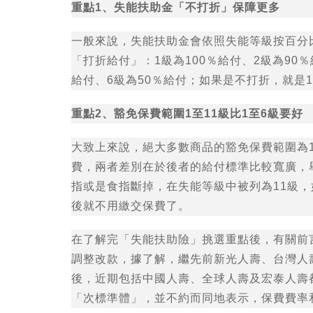
重點1、失能扶助金「不打折」保障更多
一般來說，失能扶助金會依照失能等級按百分
「打折給付」：1級為100％給付、2級為90％
給付、6級為50％給付；如果是不打折，就是1
重點2、豁免保費範圍1至11級比1至6級要好
大致上來說，絕大多數商品的豁免保費範圍為1
費，兩者差別在於後者的給付標準比較寬廣，
指或是食指斷掉，在失能等級中被列為11級，
後就不用繳交保費了。
在了解完「失能扶助險」挑選重點後，有關前
調整改款，據了解，繼先前新光人壽、台灣人
後，近期包括中國人壽、全球人壽及宏泰人壽
「次標準體」，並不約而同地表示，保費費率