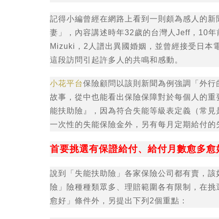
記得小編曾經在網路上看到一則頗為感人的新
妻」，內容講述時年32歲的台灣人Jeff，1
Mizuki，2人譜出異國婚姻，並曾經接受
這段訪問引起許多人的共鳴和感動。
小花平台
保險顧問以該則新聞為例強調「外行
故事，從中也能看出保險保障對於每個人的重要
能扶助險』，因為符合失能等級表定義（常見是
一次性的失能保險金外，另有每月定期給付的
首要挑選有保證給付、給付月數愈多愈
說到「失能扶助險」各家保險公司都有賣，該
險」險種種類眾多、理賠範圍各有限制，在挑
愈好」條件外，另提出下列2個重點：