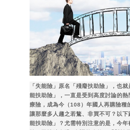
「失能險」原名「殘廢扶助險」，也就
能扶助險」，一直是受到高度討論的熱
療險，成為今（108）年國人再購險
讓那麼多人趨之若鶩、非買不可？以下
能扶助險」？尤需特別注意的是，今年