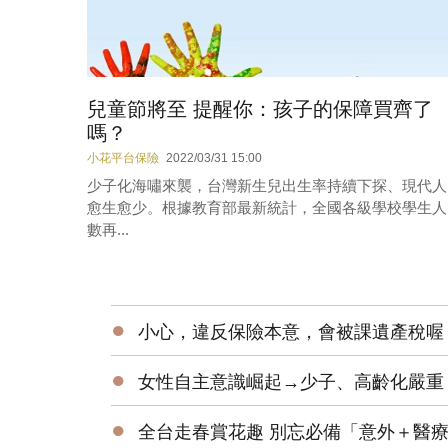
兒童節將至 提醒你：孩子的保障買齊了
嗎？
小花平台保險
2022/03/31 15:00
少子化海嘯來襲，台灣新生兒出生率持續下探、現代人
愈生愈少。根據教育部最新統計，全國各級學校學生人
數再...
●
小心，違反保險本意，會被課遺產稅喔
●
女性自主意識崛起→少子、高齡化嚴重
●
全台走春賞花趣 別忘必備「意外＋醫