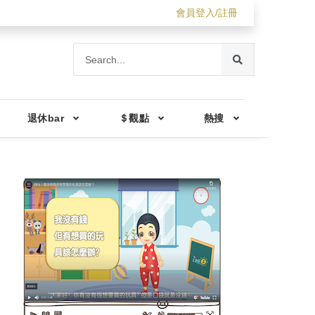
會員登入/註冊
退休bar
＄觀點
熱搜