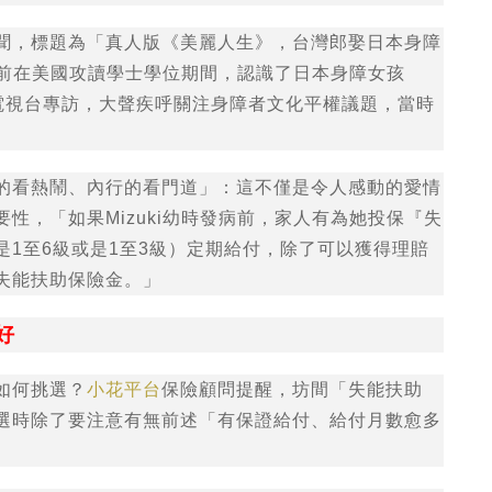
聞，標題為「真人版《美麗人生》，台灣郎娶日本身障
0年前在美國攻讀學士學位期間，認識了日本身障女孩
日本電視台專訪，大聲疾呼關注身障者文化平權議題，當時
的看熱鬧、內行的看門道」：這不僅是令人感動的愛情
性，「如果Mizuki幼時發病前，家人有為她投保『失
1至6級或是1至3級）定期給付，除了可以獲得理賠
失能扶助保險金。」
好
如何挑選？
小花平台
保險顧問提醒，坊間「失能扶助
選時除了要注意有無前述「有保證給付、給付月數愈多