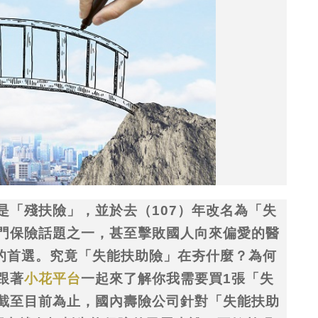
是「殘扶險」，並於去（107）年改名為「失
門保險話題之一，甚至擊敗國人向來偏愛的醫
種的首選。究竟「失能扶助險」在夯什麼？為何
跟著
小花平台
一起來了解你我需要買1張「失
截至目前為止，國內壽險公司針對「失能扶助