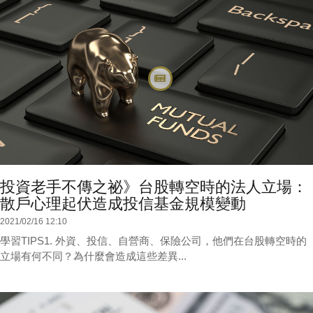
投資老手不傳之祕》台股轉空時的法人立場：
散戶心理起伏造成投信基金規模變動
2021/02/16 12:10
學習TIPS1. 外資、投信、自營商、保險公司，他們在台股轉空時的
立場有何不同？為什麼會造成這些差異...