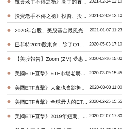
●
2021-02-14 12:10
投資老手不傳之祕》高手的養成3階段：開放心胸 + 廣泛學習 + 大空頭洗禮
●
2021-02-09 12:10
投資老手不傳之祕》投資、投機、避險——3種部位都要嚴守各自紀律
●
2021-01-07 11:23
2020年台股、美股基金最風光，平均績效超過15%，能源基金谷底翻身大賺逾160%！
●
2020-05-03 17:10
巴菲特2020股東會，除了Q1虧損，接下來投資人應該注意那些事？
●
2020-03-16 15:00
【美股報告】Zoom (ZM) 受惠疫情，2019Q4財報及2020展望
●
2020-03-09 15:45
美國ETF直擊》ETF市場老將新兵爭鋒，誰是資金最青睞的No1？
●
2020-03-03 11:00
美國ETF直擊》大象也會跳舞？2019美國主動ETF規模Top15出爐！
●
2020-02-25 15:55
美國ETF直擊》全球最大的ETF是它⋯⋯1檔抵N檔0050！
●
2020-02-07 17:30
美國ETF直擊》2019年短期、低風險的固定收益ETF最受追捧