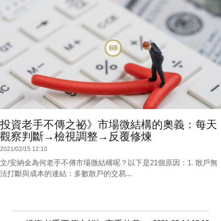
投資老手不傳之祕》市場微結構的奧義：每天
觀察判斷→檢視調整→反覆修煉
2021/02/15 12:10
文/安納金為何老手不傳市場微結構呢？以下是21個原因：1. 散戶無
法打斷與成本的連結：多數散戶的交易...