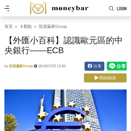
Skip to main content
功
LOGIN
能
表
首頁
＄觀點
投資贏家Group
【外匯小百科】認識歐元區的中
央銀行——ECB
分享
by
投資贏家Group
2019/07/25 15:00
開始朗讀