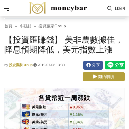
Skip to main content
功
LOGIN
能
表
首頁
＄觀點
投資贏家Group
【投資匯賺錢】 美非農數據佳，
降息預期降低，美元指數上漲
分享
by
投資贏家Group
2019/07/08 13:30
開始朗讀