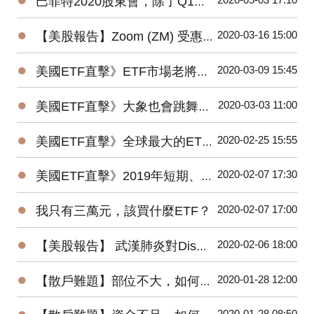
巴菲特2020股東會，除了Q1虧損，接下來投資人應該注意那些事？
●
2020-03-16 15:00
【美股報告】Zoom (ZM) 受惠疫情，2019Q4財報及2020展望
●
2020-03-09 15:45
美國ETF直擊》ETF市場老將新兵爭鋒，誰是資金最青睞的No1？
●
2020-03-03 11:00
美國ETF直擊》大象也會跳舞？2019美國主動ETF規模Top15出爐！
●
2020-02-25 15:55
美國ETF直擊》全球最大的ETF是它⋯⋯1檔抵N檔0050！
●
2020-02-07 17:30
美國ETF直擊》2019年短期、低風險的固定收益ETF最受追捧
●
2020-02-07 17:00
我只有三萬元，該買什麼ETF？
●
2020-02-06 18:00
【美股報告】 武漢肺炎對Disney(DIS)2020第一季衝擊有多大？
●
2020-01-28 12:00
【散戶難題】部位不大，如何增加投機功力？
●
2020-01-28 08:50