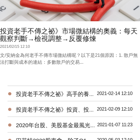
投資老手不傳之祕》市場微結構的奧義：每天
觀察判斷→檢視調整→反覆修煉
2021/02/15 12:10
文/安納金為何老手不傳市場微結構呢？以下是21個原因：1. 散戶無
法打斷與成本的連結：多數散戶的交易...
●
2021-02-14 12:10
投資老手不傳之祕》高手的養成3階段：開放心胸 + 廣泛學習 + 大空頭洗禮
●
2021-02-09 12:10
投資老手不傳之祕》投資、投機、避險——3種部位都要嚴守各自紀律
●
2021-01-07 11:23
2020年台股、美股基金最風光，平均績效超過15%，能源基金谷底翻身大賺逾160%！
●
2020-05-03 17:10