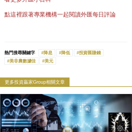
點這裡
跟著專業機構一起閱讀外匯每日評論
熱門搜尋關鍵字
降息
降低
投資匯賺錢
美非農數據佳
美元
更多投資贏家Group相關文章