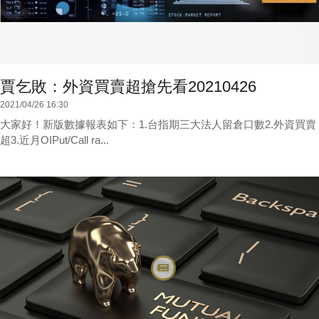
賈乞敗：外資買賣超搶先看20210426
2021/04/26 16:30
大家好！新版數據報表如下：1.台指期三大法人留倉口數2.外資買賣
超3.近月OIPut/Call ra...