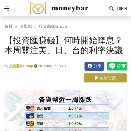
Skip to main content
功
LOGIN
能
表
首頁
＄觀點
投資贏家Group
【投資匯賺錢】何時開始降息？
本周關注美、日、台的利率決議
分享
by
投資贏家Group
2019/06/17 13:20
開始朗讀