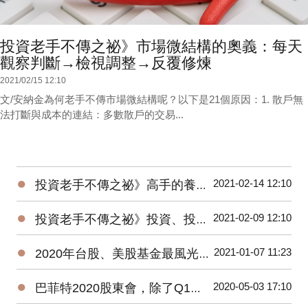
投資老手不傳之祕》市場微結構的奧義：每天
觀察判斷→檢視調整→反覆修煉
2021/02/15 12:10
文/安納金為何老手不傳市場微結構呢？以下是21個原因：1. 散戶無
法打斷與成本的連結：多數散戶的交易...
●
2021-02-14 12:10
投資老手不傳之祕》高手的養成3階段：開放心胸 + 廣泛學習 + 大空頭洗禮
●
2021-02-09 12:10
投資老手不傳之祕》投資、投機、避險——3種部位都要嚴守各自紀律
●
2021-01-07 11:23
2020年台股、美股基金最風光，平均績效超過15%，能源基金谷底翻身大賺逾160%！
●
2020-05-03 17:10
巴菲特2020股東會，除了Q1虧損，接下來投資人應該注意那些事？