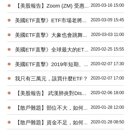
●
2020-03-16 15:00
【美股報告】Zoom (ZM) 受惠疫情，2019Q4財報及2020展望
●
2020-03-09 15:45
美國ETF直擊》ETF市場老將新兵爭鋒，誰是資金最青睞的No1？
●
2020-03-03 11:00
美國ETF直擊》大象也會跳舞？2019美國主動ETF規模Top15出爐！
●
2020-02-25 15:55
美國ETF直擊》全球最大的ETF是它⋯⋯1檔抵N檔0050！
●
2020-02-07 17:30
美國ETF直擊》2019年短期、低風險的固定收益ETF最受追捧
●
2020-02-07 17:00
我只有三萬元，該買什麼ETF？
●
2020-02-06 18:00
【美股報告】 武漢肺炎對Disney(DIS)2020第一季衝擊有多大？
●
2020-01-28 12:00
【散戶難題】部位不大，如何增加投機功力？
●
2020-01-28 08:50
【散戶難題】資金不足，如何快速累積財富？