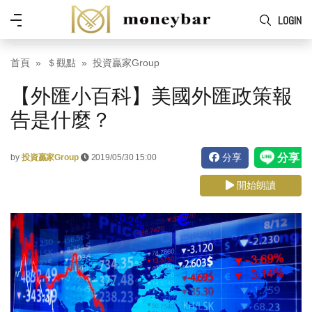
Skip to main content
功
LOGIN
能
表
首頁
＄觀點
投資贏家Group
【外匯小百科】美國外匯政策報
告是什麼？
分享
by
投資贏家Group
2019/05/30 15:00
開始朗讀