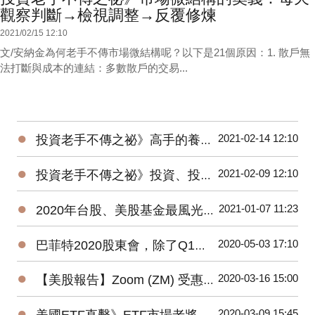
觀察判斷→檢視調整→反覆修煉
2021/02/15 12:10
文/安納金為何老手不傳市場微結構呢？以下是21個原因：1. 散戶無
法打斷與成本的連結：多數散戶的交易...
●
2021-02-14 12:10
投資老手不傳之祕》高手的養成3階段：開放心胸 + 廣泛學習 + 大空頭洗禮
●
2021-02-09 12:10
投資老手不傳之祕》投資、投機、避險——3種部位都要嚴守各自紀律
●
2021-01-07 11:23
2020年台股、美股基金最風光，平均績效超過15%，能源基金谷底翻身大賺逾160%！
●
2020-05-03 17:10
巴菲特2020股東會，除了Q1虧損，接下來投資人應該注意那些事？
●
2020-03-16 15:00
【美股報告】Zoom (ZM) 受惠疫情，2019Q4財報及2020展望
●
2020-03-09 15:45