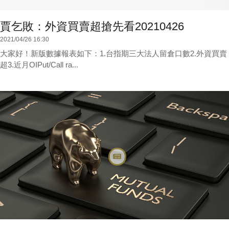
賈乞敗：外資買賣超搶先看20210426
2021/04/26 16:30
大家好！新版數據報表如下：1.台指期三大法人留倉口數2.外資買賣
超3.近月OIPut/Call ra...