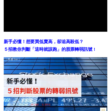
新手必懂！想要買低賣高，卻追高殺低？
５招教你判斷「這時就該跑」的股票轉弱訊號
！