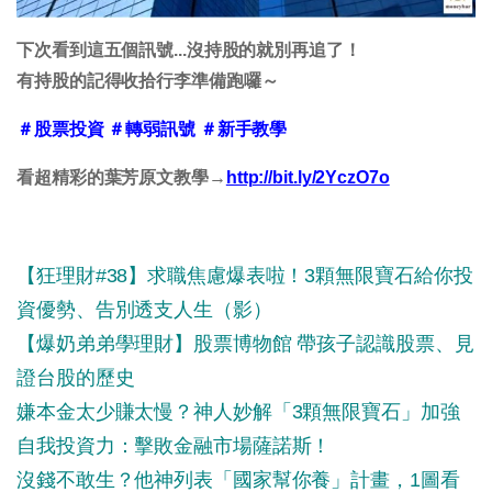
下次看到這五個訊號...沒持股的就別再追了！
有持股的記得收拾行李準備跑囉～
＃股票投資 ＃轉弱訊號 ＃新手教學
看超精彩的葉芳原文教學→
http://bit.ly/2YczO7o
【狂理財#38】求職焦慮爆表啦！3顆無限寶石給你投
資優勢、告別透支人生（影）
【爆奶弟弟學理財】股票博物館 帶孩子認識股票、見
證台股的歷史
嫌本金太少賺太慢？神人妙解「3顆無限寶石」加強
自我投資力：擊敗金融市場薩諾斯！
沒錢不敢生？他神列表「國家幫你養」計畫，1圖看