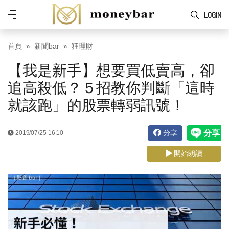
Skip to main content
功
LOGIN
能
表
首頁
新聞bar
狂理財
【我是新手】想要買低賣高，卻
追高殺低？５招教你判斷「這時
就該跑」的股票轉弱訊號！
分享
2019/07/25 16:10
開始朗讀