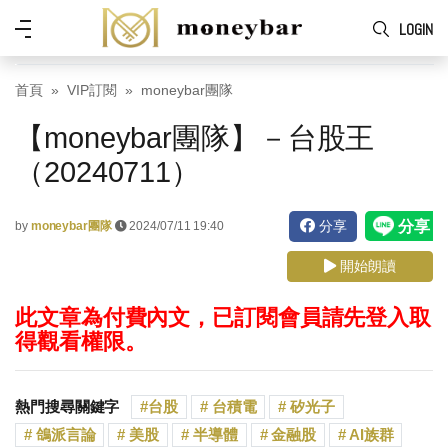
Skip to main content
功
LOGIN
能
表
首頁
VIP訂閱
moneybar團隊
【moneybar團隊】－台股王
（20240711）
分享
by
moneybar團隊
2024/07/11 19:40
開始朗讀
此文章為付費內文，已訂閱會員請先登入取
得觀看權限。
熱門搜尋關鍵字
台股
台積電
矽光子
鴿派言論
美股
半導體
金融股
AI族群