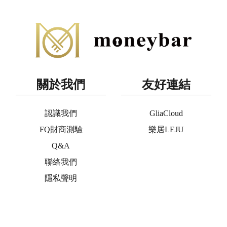
關於我們
友好連結
認識我們
GliaCloud
FQ財商測驗
樂居LEJU
Q&A
聯絡我們
隱私聲明