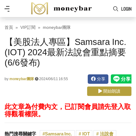
Skip to main content
功
LOGIN
能
表
首頁
VIP訂閱
moneybar團隊
【美股法人專區】Samsara Inc.
(IOT) 2024最新法說會重點摘要
(6/6發布)
分享
by
moneybar團隊
2024/06/11 16:55
開始朗讀
此文章為付費內文，已訂閱會員請先登入取
得觀看權限。
熱門搜尋關鍵字
Samsara Inc.
IOT
法說會