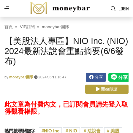
Skip to main content
功
LOGIN
能
表
首頁
VIP訂閱
moneybar團隊
【美股法人專區】NIO Inc. (NIO)
2024最新法說會重點摘要(6/6發
布)
分享
by
moneybar團隊
2024/06/11 16:47
開始朗讀
此文章為付費內文，已訂閱會員請先登入取
得觀看權限。
熱門搜尋關鍵字
NIO Inc
NIO
法說會
美股