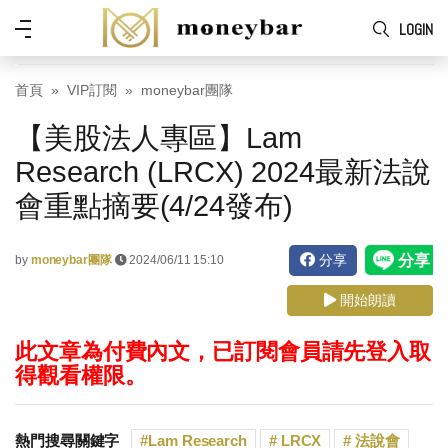
Skip to main content
功
LOGIN
能
表
首頁
VIP訂閱
moneybar團隊
【美股法人專區】Lam
Research (LRCX) 2024最新法說
會重點摘要(4/24發布)
分享
by
moneybar團隊
2024/06/11 15:10
開始朗讀
此文章為付費內文，已訂閱會員請先登入取
得觀看權限。
熱門搜尋關鍵字
Lam Research
LRCX
法說會