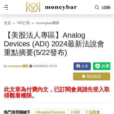
Skip to main content
功
LOGIN
能
表
首頁
VIP訂閱
moneybar團隊
【美股法人專區】Analog
Devices (ADI) 2024最新法說會
重點摘要(5/22發布)
分享
by
moneybar團隊
2024/06/11 15:19
開始朗讀
此文章為付費內文，已訂閱會員請先登入取
得觀看權限。
熱門搜尋關鍵字
Analog Devices
ADI
法說會