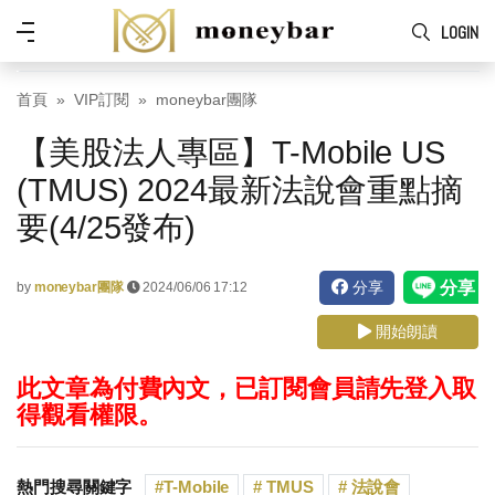
Skip to main content
功
LOGIN
能
表
首頁
VIP訂閱
moneybar團隊
【美股法人專區】T-Mobile US
(TMUS) 2024最新法說會重點摘
要(4/25發布)
分享
by
moneybar團隊
2024/06/06 17:12
開始朗讀
此文章為付費內文，已訂閱會員請先登入取
得觀看權限。
熱門搜尋關鍵字
T-Mobile
TMUS
法說會