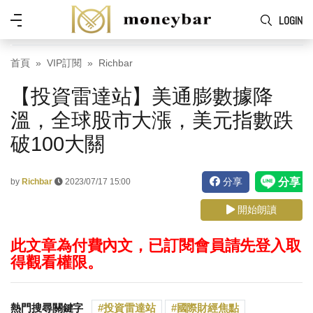
Skip to main content
功
LOGIN
能
表
首頁
VIP訂閱
Richbar
【投資雷達站】美通膨數據降
溫，全球股市大漲，美元指數跌
破100大關
分享
by
Richbar
2023/07/17 15:00
開始朗讀
此文章為付費內文，已訂閱會員請先登入取
得觀看權限。
熱門搜尋關鍵字
投資雷達站
國際財經焦點