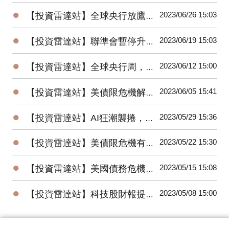
●
2023/06/26 15:03
【投資雷達站】全球央行放鷹，國際股市漲多回檔，人民幣、日圓、台幣競貶
●
2023/06/19 15:03
【投資雷達站】聯準會暫停升息，美股驚驚漲；中國意外降息，陸股低檔反彈
●
2023/06/12 15:00
【投資雷達站】全球央行周，美、歐、日、台利率決策將牽動全球股債匯市
●
2023/06/05 15:41
【投資雷達站】美債限危機解除，非農數據優預期，6月升息機率降，美股大漲
●
2023/05/29 15:36
【投資雷達站】AI狂潮襲捲，台股、美股創今年高；通膨回升，聯準會6月升息機率走高
●
2023/05/22 15:30
【投資雷達站】美債限危機有解，美股、日股、台股創今年高點，金價回落
●
2023/05/15 15:08
【投資雷達站】美國債務危機逼近，全球股市震盪收黑，美元指數上漲、油金跌
●
2023/05/08 15:00
【投資雷達站】科技股財報提振美股，金價創高回跌、油價低點反彈