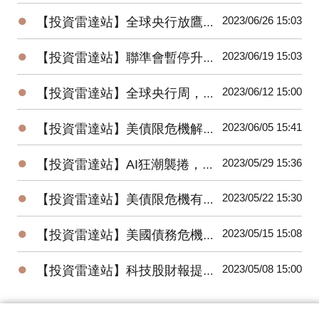
●
2023/06/26 15:03
【投資雷達站】全球央行放鷹，國際股市漲多回檔，人民幣、日圓、台幣競貶
●
2023/06/19 15:03
【投資雷達站】聯準會暫停升息，美股驚驚漲；中國意外降息，陸股低檔反彈
●
2023/06/12 15:00
【投資雷達站】全球央行周，美、歐、日、台利率決策將牽動全球股債匯市
●
2023/06/05 15:41
【投資雷達站】美債限危機解除，非農數據優預期，6月升息機率降，美股大漲
●
2023/05/29 15:36
【投資雷達站】AI狂潮襲捲，台股、美股創今年高；通膨回升，聯準會6月升息機率走高
●
2023/05/22 15:30
【投資雷達站】美債限危機有解，美股、日股、台股創今年高點，金價回落
●
2023/05/15 15:08
【投資雷達站】美國債務危機逼近，全球股市震盪收黑，美元指數上漲、油金跌
●
2023/05/08 15:00
【投資雷達站】科技股財報提振美股，金價創高回跌、油價低點反彈