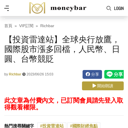
Skip to main content
功
LOGIN
能
表
首頁
VIP訂閱
Richbar
【投資雷達站】全球央行放鷹，
國際股市漲多回檔，人民幣、日
圓、台幣競貶
分享
by
Richbar
2023/06/26 15:03
開始朗讀
此文章為付費內文，已訂閱會員請先登入取
得觀看權限。
熱門搜尋關鍵字
投資雷達站
國際財經焦點