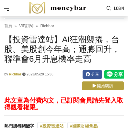
Skip to main content
功
LOGIN
能
表
首頁
VIP訂閱
Richbar
【投資雷達站】AI狂潮襲捲，台
股、美股創今年高；通膨回升，
聯準會6月升息機率走高
分享
by
Richbar
2023/05/29 15:36
開始朗讀
此文章為付費內文，已訂閱會員請先登入取
得觀看權限。
熱門搜尋關鍵字
投資雷達站
國際財經焦點