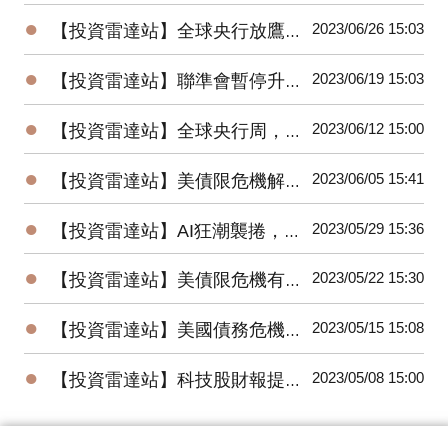
●
2023/06/26 15:03
【投資雷達站】全球央行放鷹，國際股市漲多回檔，人民幣、日圓、台幣競貶
●
2023/06/19 15:03
【投資雷達站】聯準會暫停升息，美股驚驚漲；中國意外降息，陸股低檔反彈
●
2023/06/12 15:00
【投資雷達站】全球央行周，美、歐、日、台利率決策將牽動全球股債匯市
●
2023/06/05 15:41
【投資雷達站】美債限危機解除，非農數據優預期，6月升息機率降，美股大漲
●
2023/05/29 15:36
【投資雷達站】AI狂潮襲捲，台股、美股創今年高；通膨回升，聯準會6月升息機率走高
●
2023/05/22 15:30
【投資雷達站】美債限危機有解，美股、日股、台股創今年高點，金價回落
●
2023/05/15 15:08
【投資雷達站】美國債務危機逼近，全球股市震盪收黑，美元指數上漲、油金跌
●
2023/05/08 15:00
【投資雷達站】科技股財報提振美股，金價創高回跌、油價低點反彈