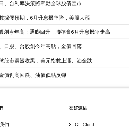
日、台利率決策將牽動全球股債匯市
數據優預期，6月升息機率降，美股大漲
美股創今年高；通膨回升，聯準會6月升息機率走高
、日股、台股創今年高點，金價回落
球股市震盪收黑，美元指數上漲、油金跌
金價創高回跌、油價低點反彈
們
友好連結
我們
GliaCloud