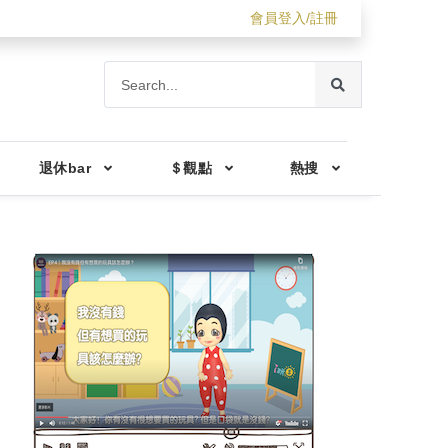
會員登入/註冊
退休bar
＄觀點
熱搜