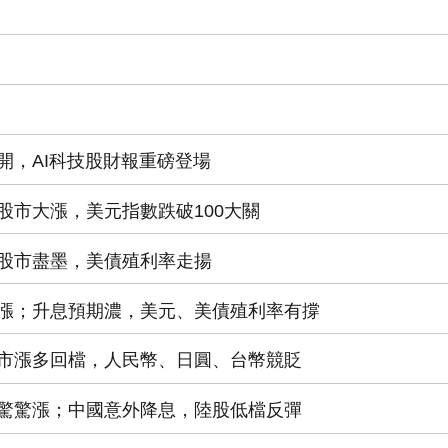
開，AI科技股財報重磅登場
股市大漲，美元指數跌破100大關
股市盡墨，美債殖利率走揚
漲；升息預期濃，美元、美債殖利率有撐
市漲多回檔，人民幣、日圓、台幣競貶
驚驚漲；中國意外降息，陸股低檔反彈