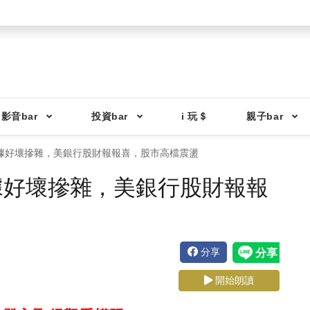
影音bar
投資bar
i 玩＄
親子bar
據好壞摻雜，美銀行股財報報喜，股市高檔震盪
據好壞摻雜，美銀行股財報報
分享
開始朗讀