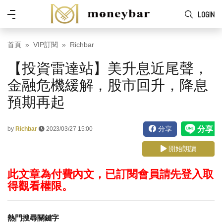
Skip to main content
功
LOGIN
能
表
首頁
VIP訂閱
Richbar
【投資雷達站】美升息近尾聲，
金融危機緩解，股市回升，降息
預期再起
分享
by
Richbar
2023/03/27 15:00
開始朗讀
此文章為付費內文，已訂閱會員請先登入取
得觀看權限。
熱門搜尋關鍵字