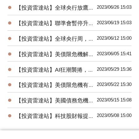
●
2023/06/26 15:03
【投資雷達站】全球央行放鷹，國際股市漲多回檔，人民幣、日圓、台幣競貶
●
2023/06/19 15:03
【投資雷達站】聯準會暫停升息，美股驚驚漲；中國意外降息，陸股低檔反彈
●
2023/06/12 15:00
【投資雷達站】全球央行周，美、歐、日、台利率決策將牽動全球股債匯市
●
2023/06/05 15:41
【投資雷達站】美債限危機解除，非農數據優預期，6月升息機率降，美股大漲
●
2023/05/29 15:36
【投資雷達站】AI狂潮襲捲，台股、美股創今年高；通膨回升，聯準會6月升息機率走高
●
2023/05/22 15:30
【投資雷達站】美債限危機有解，美股、日股、台股創今年高點，金價回落
●
2023/05/15 15:08
【投資雷達站】美國債務危機逼近，全球股市震盪收黑，美元指數上漲、油金跌
●
2023/05/08 15:00
【投資雷達站】科技股財報提振美股，金價創高回跌、油價低點反彈