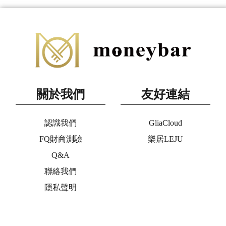
關於我們
友好連結
認識我們
GliaCloud
FQ財商測驗
樂居LEJU
Q&A
聯絡我們
隱私聲明