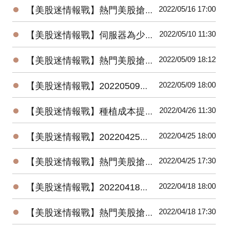
●
2022/05/16 17:00
【美股迷情報戰】熱門美股搶先看 & 近一周美股要聞（2022/5/9～2022/5/16）
●
2022/05/10 11:30
【美股迷情報戰】伺服器為少數需求確定性的產業，雲端巨頭資本支出迎來成長擴張
●
2022/05/09 18:12
【美股迷情報戰】熱門美股搶先看 & 近一周美股要聞（2022/05/02～2022/05/09）
●
2022/05/09 18:00
【美股迷情報戰】20220509美國特別股精選組合最新績效搶先看
●
2022/04/26 11:30
【美股迷情報戰】種植成本提高、氣候不佳、地緣政治的不確定性，農產品偏多看待
●
2022/04/25 18:00
【美股迷情報戰】20220425美國特別股精選組合最新績效搶先看
●
2022/04/25 17:30
【美股迷情報戰】熱門美股搶先看 & 近一周美股要聞（2022/4/18～2022/4/25）
●
2022/04/18 18:00
【美股迷情報戰】20220418美國特別股精選組合最新績效搶先看
●
2022/04/18 17:30
【美股迷情報戰】熱門美股搶先看 & 近一周美股要聞（2022/4/11～2022/4/18）