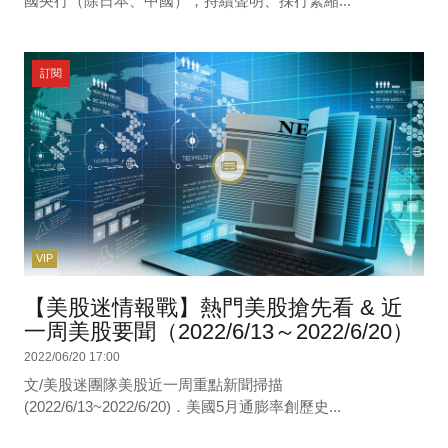
國央行（除日本、中國），持續聲明、採行緊縮...
訂閱
VIP
【美股迷情報戰】熱門美股搶先看 & 近
一周美股要聞（2022/6/13～2022/6/20）
2022/06/20 17:00
文/美股迷團隊美股近一周重點新聞掃描
(2022/6/13~2022/6/20)．美國5月通膨率創歷史...