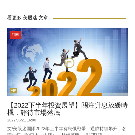
看更多 美股迷 文章
訂閱
VIP
【2022下半年投資展望】關注升息放緩時
機，靜待市場落底
2022/06/21 16:00
文/美股迷團隊2022年上半年有烏俄戰爭、通膨持續攀升，各