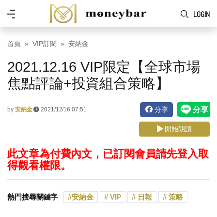
Skip to main content
功
LOGIN
能
表
首頁
VIP訂閱
安納金
2021.12.16 VIP限定【全球市場
焦點評論+投資組合策略】
分享
by
安納金
2021/12/16 07:51
開始朗讀
此文章為付費內文，已訂閱會員請先登入取
得觀看權限。
熱門搜尋關鍵字
安納金
VIP
日報
策略