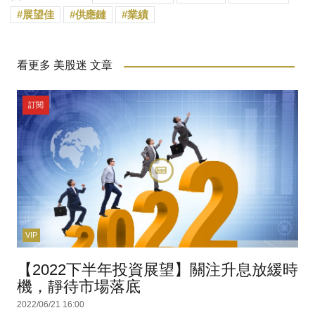
展望佳
供應鏈
業績
看更多 美股迷 文章
訂閱
VIP
【2022下半年投資展望】關注升息放緩時
機，靜待市場落底
2022/06/21 16:00