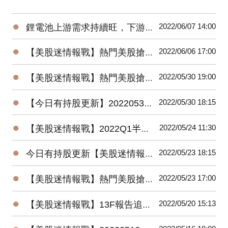
●
2022/06/07 14:00
鋰電池上游需求持續旺，下游面臨成本壓力，看多稀缺鋰資源
●
2022/06/06 17:00
【美股迷情報戰】熱門美股搶先看 & 近一周美股要聞（2022/5/30～2022/6/6）
●
2022/05/30 19:00
【美股迷情報戰】熱門美股搶先看 & 近一周美股要聞（2022/5/23～2022/5/30）
●
2022/05/30 18:15
【今日有持股更新】20220530美國特別股精選組合最新績效搶先看
●
2022/05/24 11:30
【美股迷情報戰】2022Q1半導體大廠重點財報回顧，留意庫存調整、砍單風險，看好車用、伺服器
●
2022/05/23 18:15
今日有持股更新【美股迷情報戰】20220523美國特別股精選組合最新績效搶先看
●
2022/05/23 17:00
【美股迷情報戰】熱門美股搶先看 & 近一周美股要聞（2022/5/16～2022/5/23）
●
2022/05/20 15:13
【美股迷情報戰】13F報告追蹤：2022年第1季法人買什麼？賣什麼？