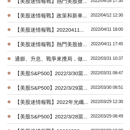
●
2022/04/18 17:30
【美股迷情報戰】熱門美股搶先看 & 近一周美股要聞（2022/4/11～2022/4/18）
●
2022/04/12 12:30
【美股迷情報戰】政策和新車型雙重支持下，2022年全球電動車續揚看法不變
●
2022/04/11 18:00
【美股迷情報戰】20220411美國特別股精選組合最新績效搶先看
●
2022/04/11 17:45
【美股迷情報戰】熱門美股搶先看 & 近一周美股要聞（2022/4/4～2022/4/11）
●
2022/03/31 10:37
通膨、升息、戰爭來攪局，做好這件事，股災來也不怕！
●
2022/03/31 08:47
【美股S&P500】2022/3/30當日行情報價＋本益比(P/E)
●
2022/03/30 08:51
【美股S&P500】2022/3/29當日行情報價＋本益比(P/E)
●
2022/03/29 12:30
【美股迷情報戰】2022年光纖博覽會800G為亮點，資料中心交換器加速成長
●
2022/03/29 08:49
【美股S&P500】2022/3/28當日行情報價＋本益比(P/E)