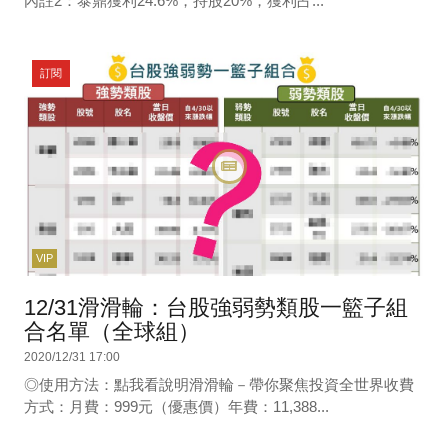
內註2：泰鼎獲利24.6%，持股20%，獲利占...
訂閱
VIP
12/31滑滑輪：台股強弱勢類股一籃子組
合名單（全球組）
2020/12/31 17:00
◎使用方法：點我看說明滑滑輪－帶你聚焦投資全世界收費
方式：月費：999元（優惠價）年費：11,388...