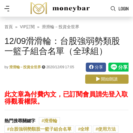
Skip to main content
功
LOGIN
能
表
首頁
VIP訂閱
滑滑輪－投資全世界
12/09滑滑輪：台股強弱勢類股
一籃子組合名單（全球組）
分享
by
滑滑輪－投資全世界
2020/12/09 17:05
開始朗讀
此文章為付費內文，已訂閱會員請先登入取
得觀看權限。
熱門搜尋關鍵字
滑滑輪
台股強弱勢類股一籃子組合名單
全球
使用方法