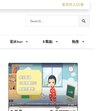
會員登入/註冊
退休bar
＄觀點
熱搜