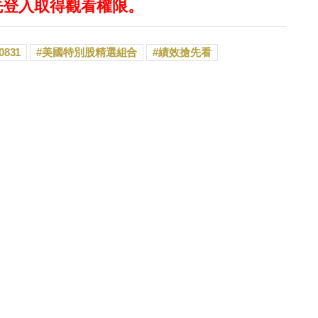
先登入取得觀看權限。
0831
美國特別股精選組合
績效搶先看