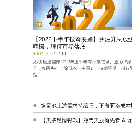
VIP
【2022下半年投資展望】關注升息放
時機，靜待市場落底
美股迷
2022/06/21 16:00
文/美股迷團隊2022年上半年有烏俄戰爭、通膨持
升，各國央行（除日本、中國），持續聲明、採行
縮...
●
鋰電池上游需求持續旺，下游面臨成本
●
【美股迷情報戰】熱門美股搶先看 & 近一周美