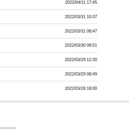
2022/04/11 17:45
2022/03/31 10:37
2022/03/31 08:47
2022/03/30 08:51
2022/03/29 12:30
2022/03/29 08:49
2022/03/28 18:00