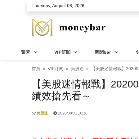
Skip to main content
Thursday, August 06, 2026
葉芳
VIP訂閱
新聞bar
＄
首頁
VIP訂閱
美股迷
【美股迷情報戰】2020
【美股迷情報戰】2020
績效搶先看～
by
美股迷
2020/08/31 16:30