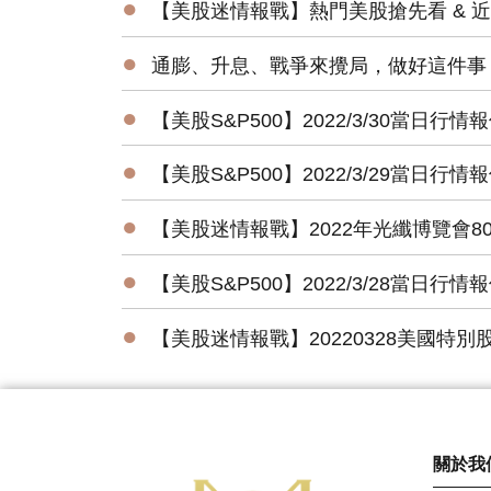
●
【美股迷情報戰】熱門美股搶先看 & 近一周美
●
通膨、升息、戰爭來攪局，做好這件事
●
【美股S&P500】2022/3/30當日行情報
●
【美股S&P500】2022/3/29當日行情報
●
【美股迷情報戰】2022年光纖博覽會
●
【美股S&P500】2022/3/28當日行情報
●
【美股迷情報戰】20220328美國特
關於我