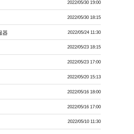
2022/05/30 19:00
2022/05/30 18:15
2022/05/24 11:30
服器
2022/05/23 18:15
2022/05/23 17:00
2022/05/20 15:13
2022/05/16 18:00
2022/05/16 17:00
2022/05/10 11:30