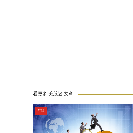
看更多 美股迷 文章
訂閱