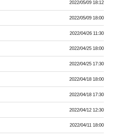
2022/05/09 18:12
2022/05/09 18:00
2022/04/26 11:30
2022/04/25 18:00
2022/04/25 17:30
2022/04/18 18:00
2022/04/18 17:30
2022/04/12 12:30
2022/04/11 18:00