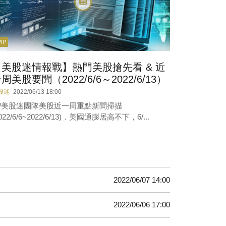
VIP
【美股迷情報戰】熱門美股搶先看 & 近
周美股要聞（2022/6/6～2022/6/13）
股迷
2022/06/13 18:00
/美股迷團隊美股近一周重點新聞掃描
2022/6/6~2022/6/13)．美國通膨居高不下，6/...
2022/06/07 14:00
2022/06/06 17:00