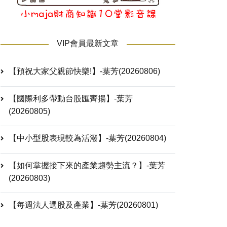
VIP會員最新文章
【預祝大家父親節快樂!】-葉芳(20260806)
【國際利多帶動台股匯齊揚】-葉芳
(20260805)
【中小型股表現較為活潑】-葉芳(20260804)
【如何掌握接下來的產業趨勢主流？】-葉芳
(20260803)
【每週法人選股及產業】-葉芳(20260801)