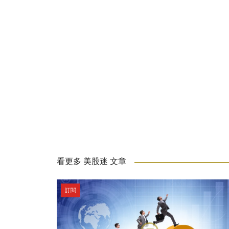
看更多 美股迷 文章
訂閱