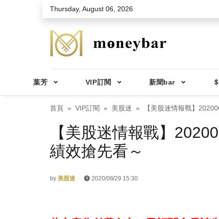
Skip to main content
Thursday, August 06, 2026
葉芳
VIP訂閱
新聞bar
＄
首頁
VIP訂閱
美股迷
【美股迷情報戰】2020
【美股迷情報戰】2020
績效搶先看～
by
美股迷
2020/06/29 15:30