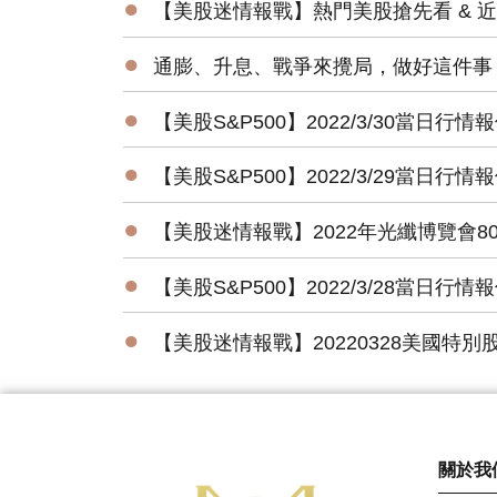
●
【美股迷情報戰】熱門美股搶先看 & 近一周美
●
通膨、升息、戰爭來攪局，做好這件事
●
【美股S&P500】2022/3/30當日行情報
●
【美股S&P500】2022/3/29當日行情報
●
【美股迷情報戰】2022年光纖博覽會
●
【美股S&P500】2022/3/28當日行情報
●
【美股迷情報戰】20220328美國特
關於我