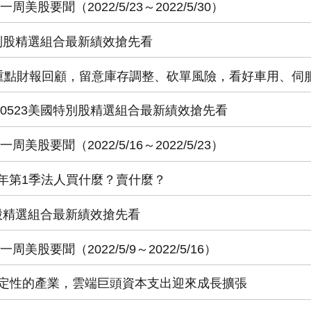
股要聞（2022/5/23～2022/5/30）
特別股精選組合最新績效搶先看
廠重點財報回顧，留意庫存調整、砍單風險，看好車用、伺
20523美國特別股精選組合最新績效搶先看
股要聞（2022/5/16～2022/5/23）
2年第1季法人買什麼？賣什麼？
別股精選組合最新績效搶先看
股要聞（2022/5/9～2022/5/16）
定性的產業，雲端巨頭資本支出迎來成長擴張