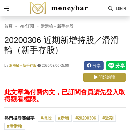
Skip to main content
功
LOGIN
能
表
首頁
VIP訂閱
滑滑輪－新手存股
20200306 近期新增持股／滑滑
輪（新手存股）
分享
by
滑滑輪－新手存股
2020/03/06 05:00
開始朗讀
此文章為付費內文，已訂閱會員請先登入取
得觀看權限。
熱門搜尋關鍵字
持股
新增
20200306
近期
滑滑輪