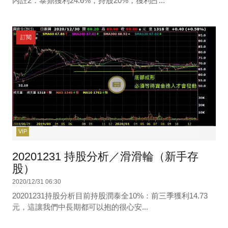
內註2：泰鼎獲利24.6%，持股20%，獲利占...
訂閱
VIP
20201231 持股分析／滑滑輪（新手存
股）
2020/12/31 06:30
20201231持股分析目前持股潤泰全10%：前三季獲利14.73
元，這讓我們中長期都可以抱的很心安...