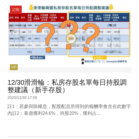
訂閱
VIP
12/30滑滑輪：私房存股名單每日持股調
整建議（新手存股）
2020/12/30 17:05
註1：若參與除權息，配股配息所得到的報酬率會含在此數字
內註2：泰鼎獲利24.6%，持股20%，獲利占...