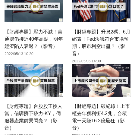
【財經專題】壓力不減！美
【財經專題】升息2碼、6月
通膨仍接近40年高點，明年
縮表！Fed決議符合市場預
經濟陷入衰退？（影音）
期，股市利空出盡？（影
音）
2022/05/13 10:20
2022/05/06 14:00
【財經專題】台股股王換人
【財經專題】破紀錄！上市
當，信驊擠下矽力-KY，伺
櫃去年獲利衝4.2兆，台積
服器產業前景閃亮？（影
電一天賺16.3億最狂（影
音）
音）