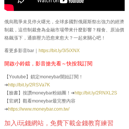
俄烏戰爭未見停火曙光，全球多國對俄羅斯祭出強力的經濟
制裁，這些制裁會為金融市場帶來什麼影響？糧食、原油價
格飆漲下，通膨壓力恐愈來愈大？一起來關心吧！
看更多影音bar｜
https://bit.ly/3i5iXNX
開啟小鈴鐺，影音搶先看～快按我訂閱​
【Youtube】鎖定moneybar開始訂閱！
➔
http://bit.ly/2RSVa7K
【臉書】按讚moneybar粉絲團！➔
http://bit.ly/2RNXL2S
【官網】觀看moneybar最完整內容
➔
https://www.moneybar.com.tw/
加入i玩錢網站，免費下載金錢教育練習