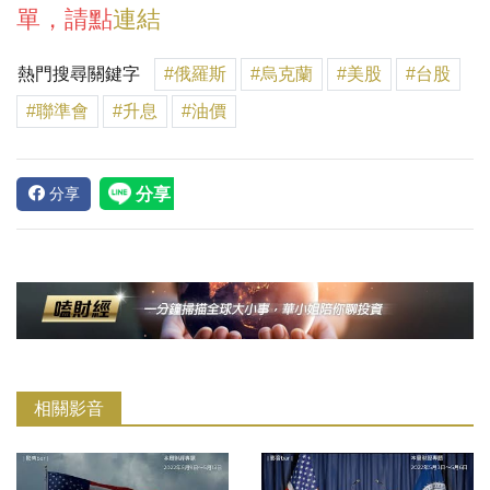
單，請點
連結
熱門搜尋關鍵字
#俄羅斯
#烏克蘭
#美股
#台股
#聯準會
#升息
#油價
分享
相關影音