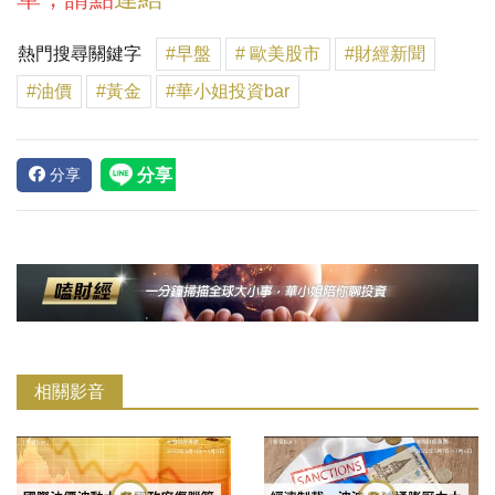
熱門搜尋關鍵字
#早盤
# 歐美股市
#財經新聞
#油價
#黃金
#華小姐投資bar
分享
相關影音