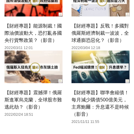
【財經專題】能源制裁！國
【財經專題】反戰！多國對
際油價波動大，恐打亂各國
俄羅斯經濟制裁一波波，全
央行貨幣政策？（影音）
球通膨恐惡化？（影音）
2022/03/11 12:01
2022/03/04 12:18
【財經專題】震撼彈！俄羅
【財經專題】聯準會縮債！
斯進軍烏克蘭，全球股市難
每月減少購債500億美元，
逃此劫？（影音）
主席鮑爾：升息還不是時候
（影音）
2022/02/24 18:51
2021/11/11 11:55