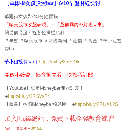
【華爾街女孩投資bar】6/10早盤財經快報
華爾街女孩帶你1分鐘掃描
「歐美股市收盤表現」＋「盤前國內外財經大事」
開盤前必追～祝各位操盤順利！
＃早盤 ＃歐美股市 ＃財經新聞 ＃油價 ＃黃金 ＃華小姐投
資bar
華小姐投資bar｜
https://bit.ly/3mSKftd
開啟小鈴鐺，影音搶先看～快按我訂閱​
【Youtube】鎖定Moneybar開始訂閱！
➔
http://bit.ly/2RSVa7K
【臉書】按讚Moneybar粉絲團！➔
http://bit.ly/2RNXL2S
加入i玩錢網站，免費下載金錢教育練習
單，請點
連結