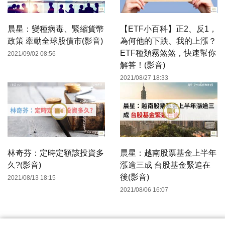
晨星：變種病毒、緊縮貨幣
【ETF小百科】正2、反1，
政策 牽動全球股債市(影音)
為何他的下跌、我的上漲？
ETF種類霧煞煞，快速幫你
2021/09/02 08:56
解答！(影音)
2021/08/27 18:33
林奇芬：定時定額該投資多
晨星：越南股票基金上半年
久?(影音)
漲逾三成 台股基金緊追在
後(影音)
2021/08/13 18:15
2021/08/06 16:07