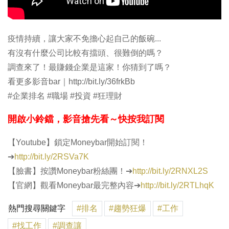
疫情持續，讓大家不免擔心起自己的飯碗...
有沒有什麼公司比較有擋頭、很難倒的嗎？
調查來了！最賺錢企業是這家！你猜到了嗎？
看更多影音bar｜http://bit.ly/36frkBb
#企業排名 #職場 #投資 #狂理財
開啟小鈴鐺，影音搶先看～快按我訂閱​
【Youtube】鎖定Moneybar開始訂閱！
➔
http://bit.ly/2RSVa7K
【臉書】按讚Moneybar粉絲團！➔
http://bit.ly/2RNXL2S
【官網】觀看Moneybar最完整內容➔
http://bit.ly/2RTLhqK
熱門搜尋關鍵字
#排名
#趨勢狂爆
#工作
#找工作
#調查讓