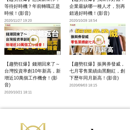
等待好時機？年前轉職正是
企業最缺哪一種人才，別再
時候！(影音)
錯過好時機！(影音)
2020/11/27 19:20
2020/10/28 18:54
【趨勢狂爆】錢潮回來了～
【趨勢狂爆】振興券發威，
台灣投資率創10年新高，新
七月零售業績由黑翻紅，創
增近10萬個工作機會！(影
下歷年同月新高！(影音)
音)
2020/09/03 18:15
2020/10/21 18:11