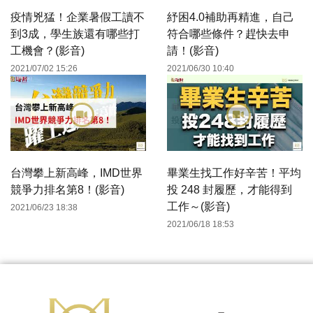
疫情兇猛！企業暑假工讀不
紓困4.0補助再精進，自己
到3成，學生族還有哪些打
符合哪些條件？趕快去申
工機會？(影音)
請！(影音)
2021/07/02 15:26
2021/06/30 10:40
台灣攀上新高峰，IMD世界
畢業生找工作好辛苦！平均
競爭力排名第8！(影音)
投 248 封履歷，才能得到
工作～(影音)
2021/06/23 18:38
2021/06/18 18:53