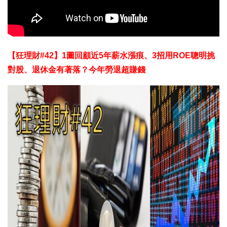
【狂理財#42】1圖回顧近5年薪水漲痕、3招用ROE聰明挑
對股、退休金有著落？今年勞退超賺錢