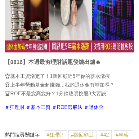
【0816】本週最夯理財話題發燒出爐🔥
🏆基本工資漲定了！1圖回顧近5年你的薪水漲痕
🏆上半年勞動基金超賺錢…我的退休金有增加嗎？
🏆ROE不是愈高愈好？1分鐘聰明挑股3大要訣
＃狂理財 ＃基本工資 ＃ROE選股法 ＃退休金
熱門搜尋關鍵字
#狂理財
#圖回顧近
#42
#年薪