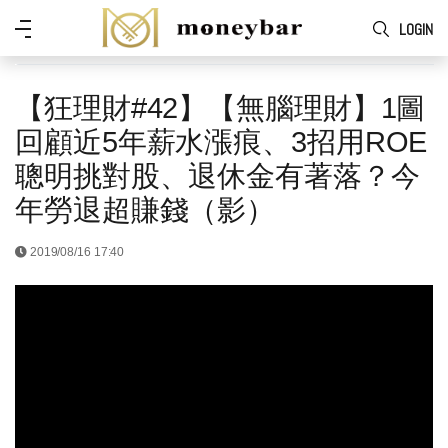
Skip to main content
功
LOGIN
能
表
【狂理財#42】【無腦理財】1圖
回顧近5年薪水漲痕、3招用ROE
聰明挑對股、退休金有著落？今
年勞退超賺錢（影）
2019/08/16 17:40