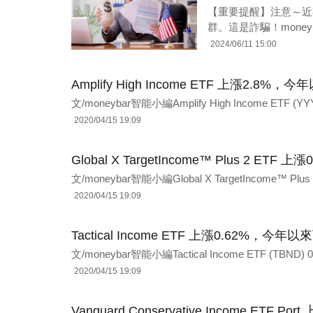
【重要提醒】注意～近
群。這是詐騙！moneyb
2024/06/11 15:00
Amplify High Income ETF 上漲2.8%，
文/moneybar智能小編Amplify High Income ETF 
2020/04/15 19:09
Global X TargetIncome™ Plus 2 ET
文/moneybar智能小編Global X TargetIncome™ Plus 
2020/04/15 19:09
Tactical Income ETF 上漲0.62%，今年以
文/moneybar智能小編Tactical Income ETF (TB
2020/04/15 19:09
Vanguard Conservative Income ETF 