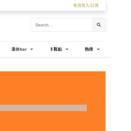
會員登入/註冊
退休bar
＄觀點
熱搜