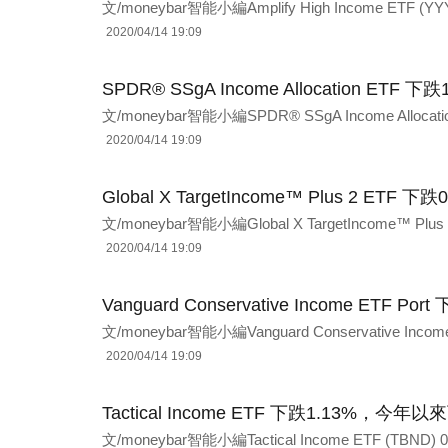
文/moneybar智能小編Amplify High Income ETF 
2020/04/14 19:09
SPDR® SSgA Income Allocation ET
文/moneybar智能小編SPDR® SSgA Income Allocati
2020/04/14 19:09
Global X TargetIncome™ Plus 2 ET
文/moneybar智能小編Global X TargetIncome™ Plus 
2020/04/14 19:09
Vanguard Conservative Income ETF 
文/moneybar智能小編Vanguard Conservative Income E
2020/04/14 19:09
Tactical Income ETF 下跌1.13%，今年以
文/moneybar智能小編Tactical Income ETF (TB