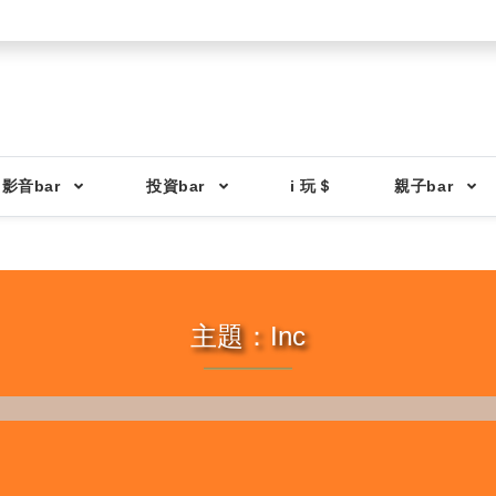
影音bar
投資bar
i 玩＄
親子bar
主題：Inc