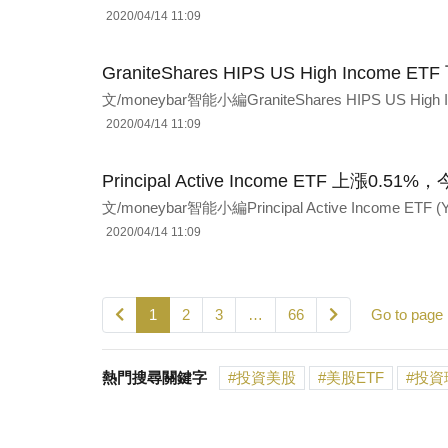
2020/04/14 11:09
GraniteShares HIPS US High Incom
文/moneybar智能小編GraniteShares HIPS US High In
2020/04/14 11:09
Principal Active Income ETF 上漲0.
文/moneybar智能小編Principal Active Income ET
2020/04/14 11:09
1
2
3
…
66
Go to page
熱門搜尋關鍵字
投資美股
美股ETF
投資