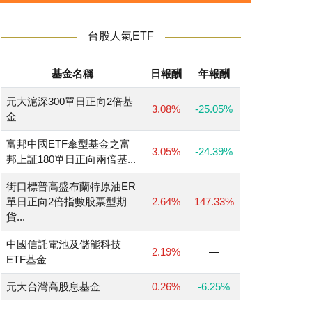
台股人氣ETF
基金名稱
日報酬
年報酬
元大滬深300單日正向2倍基
3.08%
-25.05%
金
富邦中國ETF傘型基金之富
3.05%
-24.39%
邦上証180單日正向兩倍基...
街口標普高盛布蘭特原油ER
單日正向2倍指數股票型期
2.64%
147.33%
貨...
中國信託電池及儲能科技
2.19%
—
ETF基金
元大台灣高股息基金
0.26%
-6.25%