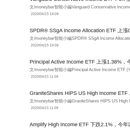
文/moneybar智能小編Vanguard Conservative Income E
2020/04/15 19:09
SPDR® SSgA Income Allocation ET
文/moneybar智能小編SPDR® SSgA Income Allocati
2020/04/15 19:09
Principal Active Income ETF 上漲1.
文/moneybar智能小編Principal Active Income ET
2020/04/15 11:09
GraniteShares HIPS US High Incom
文/moneybar智能小編GraniteShares HIPS US High In
2020/04/15 11:09
Amplify High Income ETF 下跌2.1%，