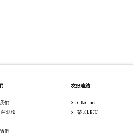
們
友好連結
我們
GliaCloud
財商測驗
樂居LEJU
A
我們