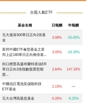
台股人氣ETF
基金名稱
日報酬
年報酬
元大滬深300單日正向2倍基
3.08%
-25.05%
金
富邦中國ETF傘型基金之富
3.05%
-24.39%
邦上証180單日正向兩倍基...
街口標普高盛布蘭特原油ER
單日正向2倍指數股票型期
2.64%
147.33%
貨...
中國信託電池及儲能科技
2.19%
—
ETF基金
元大台灣高股息基金
0.26%
-6.25%