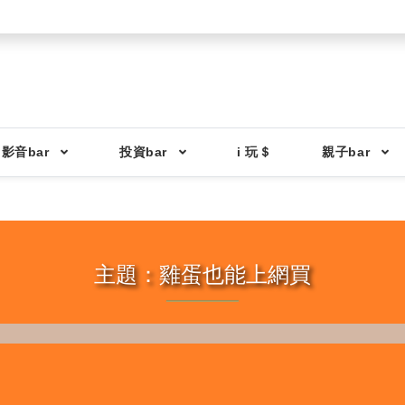
影音bar
投資bar
i 玩＄
親子bar
主題：雞蛋也能上網買