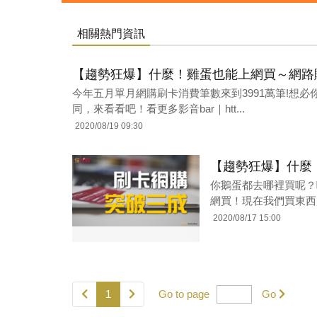
相關熱門資訊
【趨勢狂爆】什麼！雞蛋也能上網買～網路購
今年五月單月網購刷卡消費筆數來到3991萬筆!想
同，來看看吧！看更多影音bar｜htt...
2020/08/19 09:30
【趨勢狂爆】什麼
你鵝蛋都去哪裡買呢？
網買！現在我們買東西越
2020/08/17 15:00
1
Go to page
Go