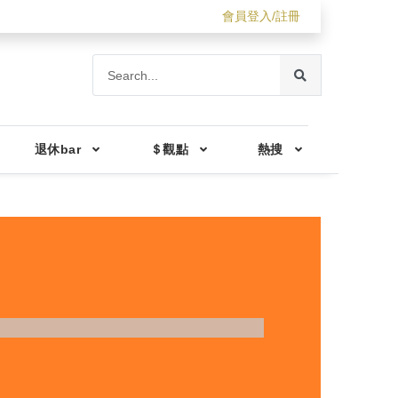
會員登入/註冊
退休bar
＄觀點
熱搜