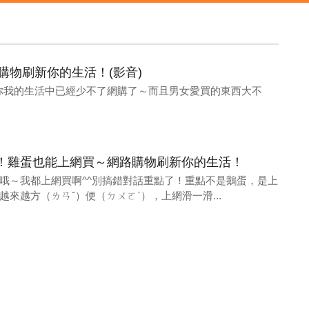
物刷新你的生活！(影音)
必你我的生活中已經少不了網購了～而且男女愛買的東西大不
！雞蛋也能上網買～網路購物刷新你的生活！
哦～我都上網買啊^^別搞錯對話重點了！重點不是鵝蛋，是上
來越方（ㄌㄢˇ）便（ㄉㄨㄛˋ），上網滑一滑...