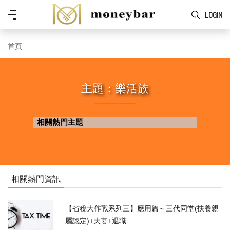
Skip to main content
功
LOGIN
能
表
首頁
主題：樂活族
相關熱門主題
相關熱門資訊
【省稅大作戰系列三】應用篇～三代同堂(扶養親
屬認定)+夫妻+退職