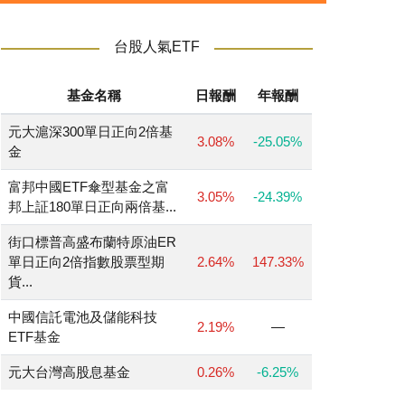
台股人氣ETF
基金名稱
日報酬
年報酬
元大滬深300單日正向2倍基
3.08%
-25.05%
金
富邦中國ETF傘型基金之富
3.05%
-24.39%
邦上証180單日正向兩倍基...
街口標普高盛布蘭特原油ER
單日正向2倍指數股票型期
2.64%
147.33%
貨...
中國信託電池及儲能科技
2.19%
—
ETF基金
元大台灣高股息基金
0.26%
-6.25%