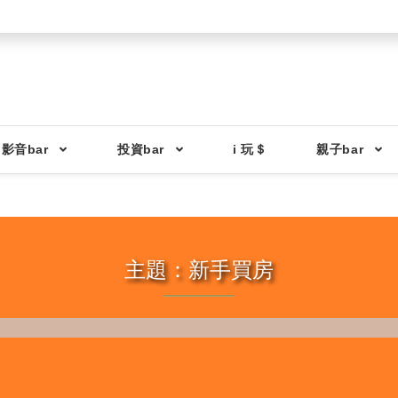
影音bar
投資bar
i 玩＄
親子bar
主題：新手買房