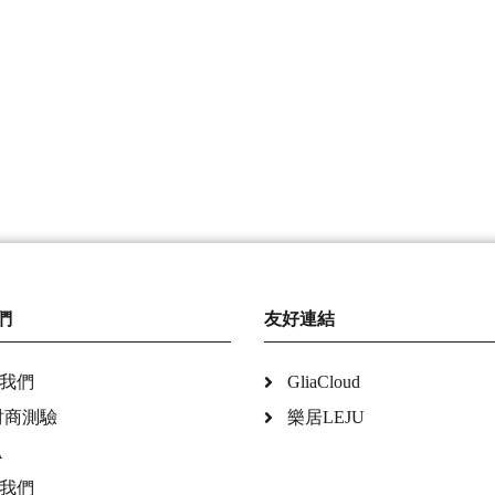
們
友好連結
我們
GliaCloud
財商測驗
樂居LEJU
A
我們