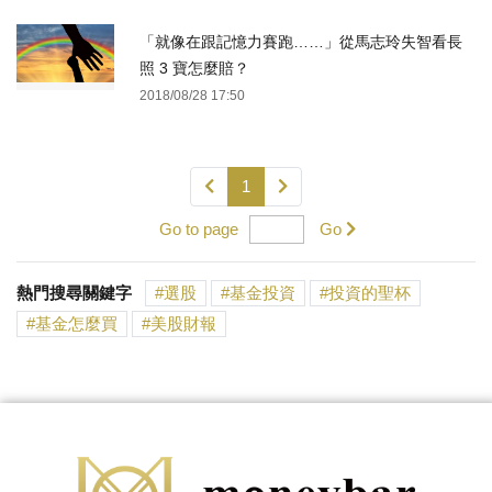
「就像在跟記憶力賽跑……」從馬志玲失智看長
照 3 寶怎麼賠？
2018/08/28 17:50
1
Go to page
Go
熱門搜尋關鍵字
選股
基金投資
投資的聖杯
基金怎麼買
美股財報