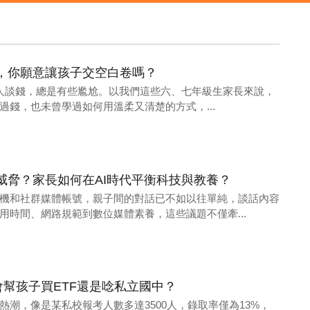
，你願意讓孩子交空白卷嗎？
)家人談錢，總是有些尷尬。以我們這些六、七年級生家長來說，
過錢，也未曾學過如何用溫柔又清楚的方式，...
威脅？家長如何在AI時代平衡科技與教養？
機和社群媒體帳號，親子間的對話已不如以往單純，談話內容
用時間、網路規範到數位媒體素養，這些議題不僅牽...
會幫孩子買ETF還是唸私立國中？
熱潮，像是某私校報考人數多達3500人，錄取率僅為13%，