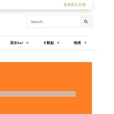
會員登入/註冊
退休bar
＄觀點
熱搜