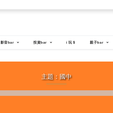
影音bar
投資bar
i 玩＄
親子bar
主題：國中