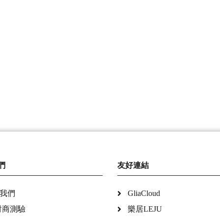
們
友好連結
我們
GliaCloud
財商測驗
樂居LEJU