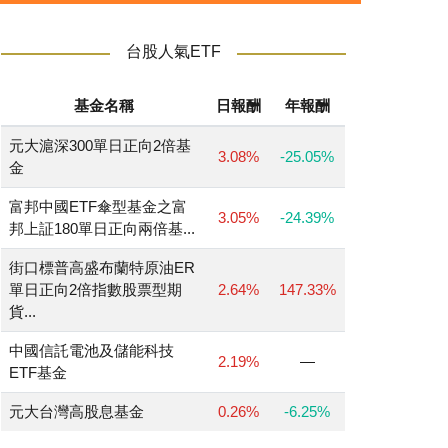
台股人氣ETF
基金名稱
日報酬
年報酬
元大滬深300單日正向2倍基
3.08%
-25.05%
金
富邦中國ETF傘型基金之富
3.05%
-24.39%
邦上証180單日正向兩倍基...
街口標普高盛布蘭特原油ER
單日正向2倍指數股票型期
2.64%
147.33%
貨...
中國信託電池及儲能科技
2.19%
—
ETF基金
元大台灣高股息基金
0.26%
-6.25%