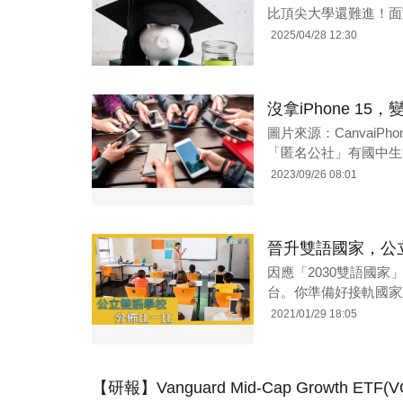
比頂尖大學還難進！面
2025/04/28 12:30
沒拿iPhone 
圖片來源：CanvaiP
「匿名公社」有國中生
2023/09/26 08:01
晉升雙語國家，公
因應「2030雙語國
台。你準備好接軌國家
2021/01/29 18:05
【研報】Vanguard Mid-Cap Growt