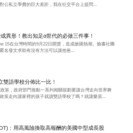
對公私立學費的巨大差距，我在社交平台上提問...
15，變成異形！教出知足α世代的必做三件事！
hone 15在台灣時間的9月22日開賣，造成搶購熱潮。臉書社團
匿名發文求助有沒有方法可以讓他爸...
立雙語學校分佈比一比！
家」政策，政府部門推動一系列相關規劃要讓台灣走向世界舞
政策走向讓家裡的孩子就讀雙語學校了嗎？就讓樂居...
h ETF(VOT)：用高風險換取高報酬的美國中型成長股