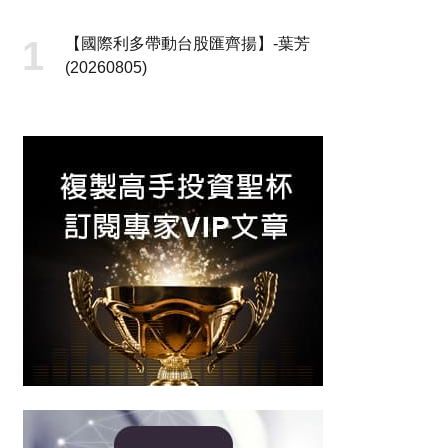
【國際利多帶動台股匯齊揚】-葉芳
(20260805)