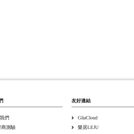
們
友好連結
我們
GliaCloud
財商測驗
樂居LEJU