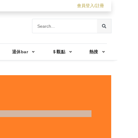
會員登入/註冊
退休bar
＄觀點
熱搜