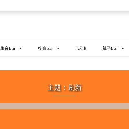
影音bar
投資bar
i 玩＄
親子bar
主題：刷新