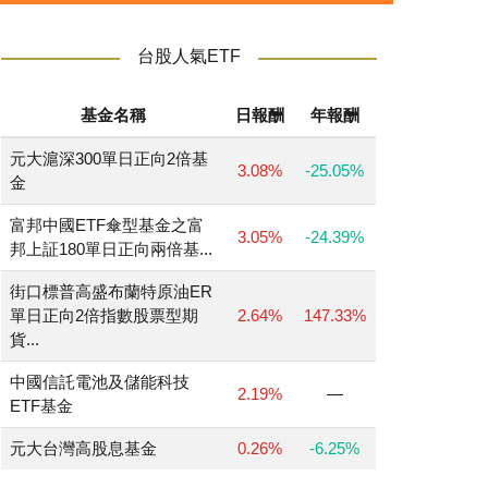
台股人氣ETF
基金名稱
日報酬
年報酬
元大滬深300單日正向2倍基
3.08%
-25.05%
金
富邦中國ETF傘型基金之富
3.05%
-24.39%
邦上証180單日正向兩倍基...
街口標普高盛布蘭特原油ER
單日正向2倍指數股票型期
2.64%
147.33%
貨...
中國信託電池及儲能科技
2.19%
—
ETF基金
元大台灣高股息基金
0.26%
-6.25%