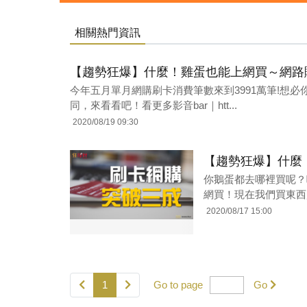
相關熱門資訊
【趨勢狂爆】什麼！雞蛋也能上網買～網路購
今年五月單月網購刷卡消費筆數來到3991萬筆!想
同，來看看吧！看更多影音bar｜htt...
2020/08/19 09:30
【趨勢狂爆】什麼
你鵝蛋都去哪裡買呢？
網買！現在我們買東西越
2020/08/17 15:00
1
Go to page
Go