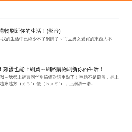
物刷新你的生活！(影音)
必你我的生活中已經少不了網購了～而且男女愛買的東西大不
！雞蛋也能上網買～網路購物刷新你的生活！
哦～我都上網買啊^^別搞錯對話重點了！重點不是鵝蛋，是上
來越方（ㄌㄢˇ）便（ㄉㄨㄛˋ），上網滑一滑...