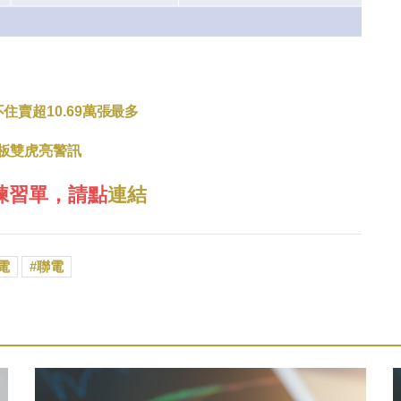
住賣超10.69萬張最多
面板雙虎亮警訊
練習單，請點
連結
電
聯電