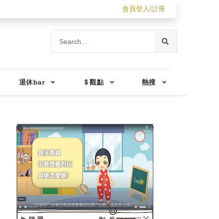
會員登入/註冊
退休bar
＄觀點
熱搜