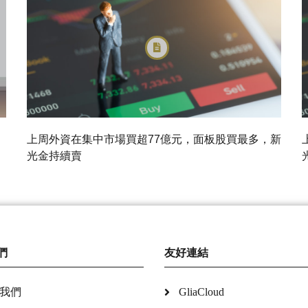
上周外資在集中市場買超77億元，面板股買最多，新
光金持續賣
們
友好連結
我們
GliaCloud