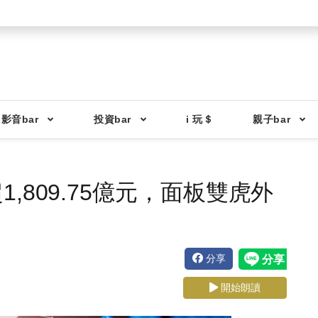
影音bar
投資bar
i 玩＄
親子bar
,809.75億元，面板雙虎外
分享
開始朗讀