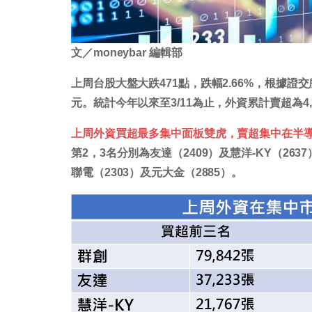
文／moneybar 編輯部
上周台股大盤大跌471點，跌幅2.66%，根據證交所統
元。統計今年以來至3/11為止，外資累計賣超為4,3
上周外資買超最多集中面板雙虎，賣超集中在半
第2，3名分別為友達（2409）及慧洋-KY（26
聯電（2303）及元大金（2885）。