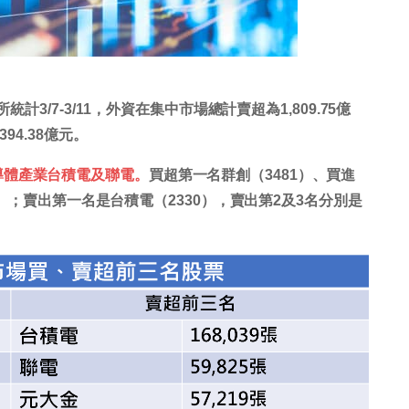
計3/7-3/11，外資在集中市場總計賣超為1,809.75億
94.38億元。
導體產業台積電及聯電。
買超第一名群創（3481）、買進
37）；賣出第一名是台積電（2330），賣出第2及3名分別是