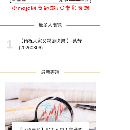
最多人瀏覽
【預祝大家父親節快樂!】-葉芳
(20260806)
最新專題
【財經專題】壓力不減！美通膨