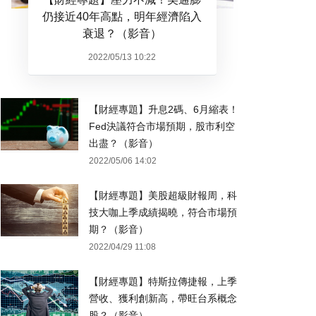
仍接近40年高點，明年經濟陷入
衰退？（影音）
2022/05/13 10:22
【財經專題】升息2碼、6月縮表！
Fed決議符合市場預期，股市利空
出盡？（影音）
2022/05/06 14:02
【財經專題】美股超級財報周，科
技大咖上季成績揭曉，符合市場預
期？（影音）
2022/04/29 11:08
【財經專題】特斯拉傳捷報，上季
營收、獲利創新高，帶旺台系概念
股？（影音）