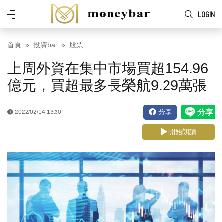
Skip to main content
功
LOGIN
能
表
首頁
投資bar
股票
上周外資在集中市場買超154.96
億元，買超最多長榮航9.29萬張
分享
2022/02/14 13:30
開始朗讀