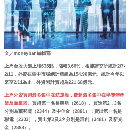
文／moneybar 編輯部
上周台股大盤上漲636點，漲幅3.60%，根據證交所統計2/7-
2/11，外資在集中市場總計買超為154.96億元。統計今年以
來至2/11為止，外資累計賣超為221.68億元。
上周外資買超最多集中在航運股，賣超最多集中在半導體產
業及面板股。
買超第一名長榮航（2618）、買進第2，3名
分別為華邦電（2344）及中信金（2891）；賣出第一名是
聯電（2303），賣出第2及3名分別是群創（3481）及新光
金（2888）。