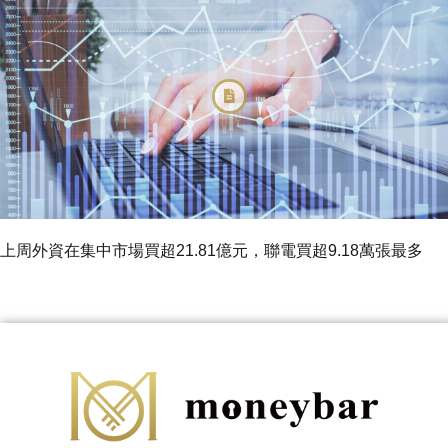
上周外資在集中市場買超21.81億元，聯電買超9.18萬張最多