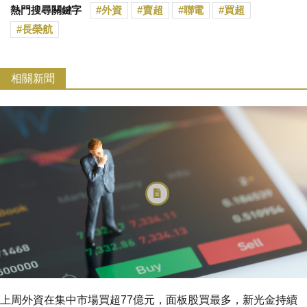
熱門搜尋關鍵字
外資
賣超
聯電
買超
長榮航
相關新聞
上周外資在集中市場買超77億元，面板股買最多，新光金持續