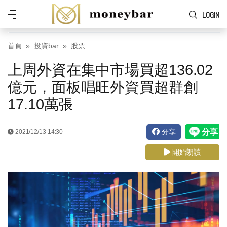
Skip to main content
功
LOGIN
能
表
首頁
投資bar
股票
上周外資在集中市場買超136.02
億元，面板唱旺外資買超群創
17.10萬張
分享
2021/12/13 14:30
開始朗讀