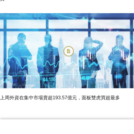
上周外資在集中市場賣超193.57億元，面板雙虎買超最多