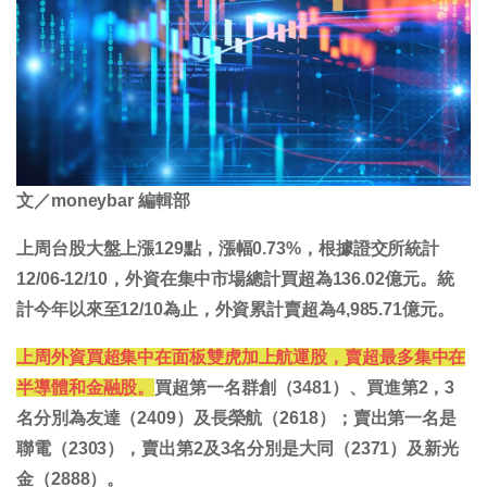
文／moneybar 編輯部
上周台股大盤上漲129點，漲幅0.73%，根據證交所統計
12/06-12/10，外資在集中市場總計買超為136.02億元。統
計今年以來至12/10為止，外資累計賣超為4,985.71億元。
上周外資買超集中在面板雙虎加上航運股，賣超最多集中在
半導體和金融股。
買超第一名群創（3481）、買進第2，3
名分別為友達（2409）及長榮航（2618）；賣出第一名是
聯電（2303），賣出第2及3名分別是大同（2371）及新光
金（2888）。