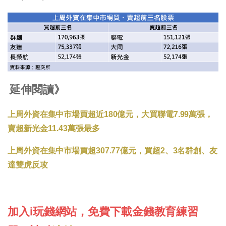
延伸閱讀》
上周外資在集中市場買超近180億元，大買聯電7.99萬張，
賣超新光金11.43萬張最多
上周外資在集中市場買超307.77億元，買超2、3名群創、友
達雙虎反攻
加入i玩錢網站，免費下載金錢教育練習