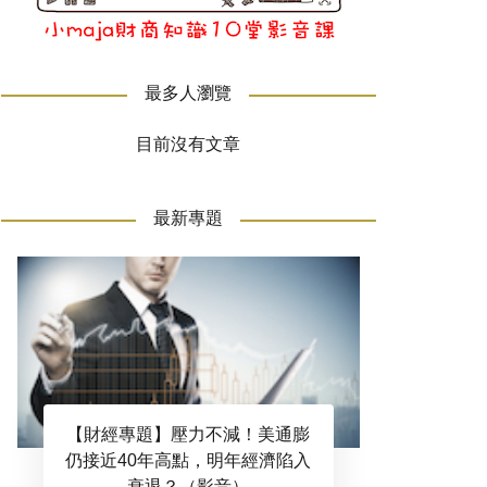
最多人瀏覽
目前沒有文章
最新專題
【財經專題】壓力不減！美通膨
仍接近40年高點，明年經濟陷入
衰退？（影音）