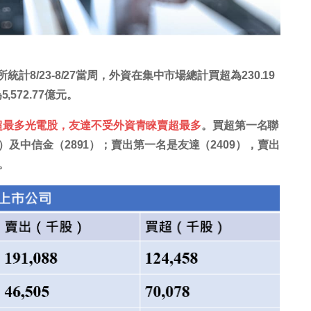
計8/23-8/27當周，外資在集中市場總計買超為230.19
572.77億元。
超最多光電股，友達不受外資青睞賣超最多
。買超第一名聯
4）及中信金（2891）；賣出第一名是友達（2409），賣出
）。