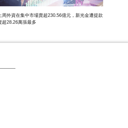
上周外資在集中市場賣超230.56億元，新光金遭提款
賣超28.26萬張最多