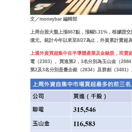
文／moneybar 編輯部
上周台股大盤上漲867點，漲幅5.31%，根據證交所統
億元。統計今年以來至8/27為止，外資累計賣超為5,
上週外資買超集中在半導體產業及金融股，而賣
電（2303）、買進第2，3名分別為玉山金（288
第2及3名分別是臺企銀（2834）及群創（3481