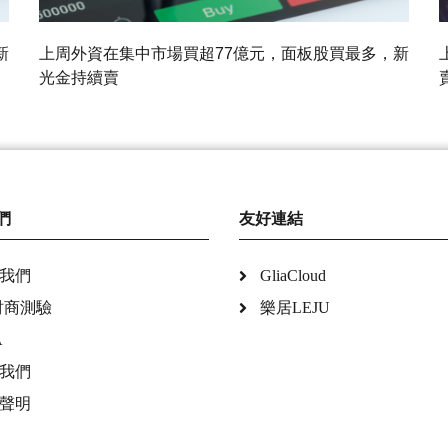
新
上周外資在集中市場買超77億元，面板股買最多，新
光金持續賣
們
友好連結
我們
GliaCloud
財商測驗
樂居LEJU
A
我們
聲明