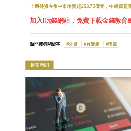
上週外資在集中市場賣超253.75億元，中鋼買超
加入i玩錢網站，免費下載金錢教育
熱門搜尋關鍵字
外資
買賣超
聯電
相關新聞