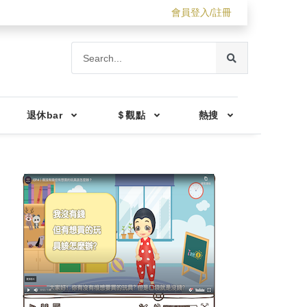
會員登入/註冊
退休bar
＄觀點
熱搜