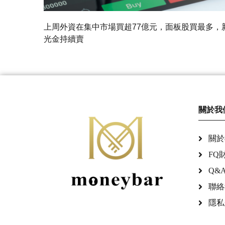
上周外資在集中市場買超77億元，面板股買最多，
光金持續賣
關於我
關於
FQ
Q&
聯絡
隱私