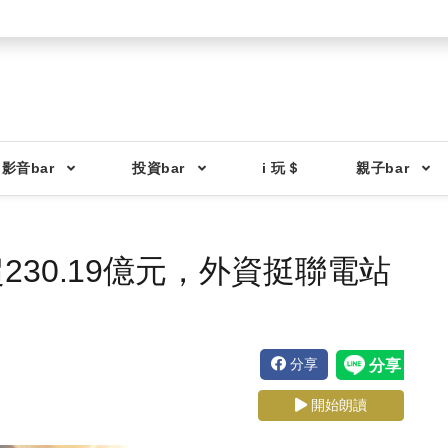
影音bar
投資bar
i 玩＄
親子bar
30.19億元，外資挺聯電站
分享
開始朗讀