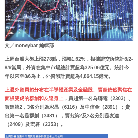
文／moneybar 編輯部
上周台股大盤上漲278點，漲幅1.62%，根據證交所統計8/2-
8/6當周，外資在集中市場總計買超為325.06億元。統計今
年以來至8/6為止，外資累計賣超為4,864.15億元。
上週外資買超分布在半導體產業及金融股、賣超依然聚焦在
面板雙虎的群創和友達身上
，買超第一名為聯電（2303）、
買進第2，3名分別為彩晶（6116）及中信金（2891）；賣
出第一名是群創（3481），賣出第2及3名分別是友達
（2409）及宏碁（2353）。