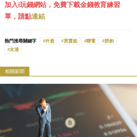
加入i玩錢網站，免費下載金錢教育練習
單，請點
連結
熱門搜尋關鍵字
外資
買賣超
聯電
群創
友達
相關新聞