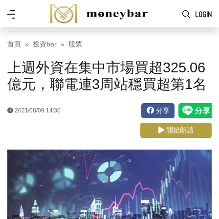
Skip to main content
功
LOGIN
能
表
首頁
投資bar
股票
上週外資在集中市場買超325.06
億元，聯電連3周站穩買超第1名
分享
2021/08/09 14:30
開始朗讀