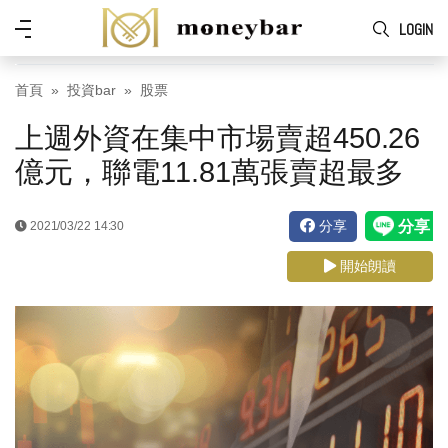
Skip to main content
功
LOGIN
能
表
首頁
投資bar
股票
上週外資在集中市場賣超450.26
億元，聯電11.81萬張賣超最多
分享
2021/03/22 14:30
開始朗讀