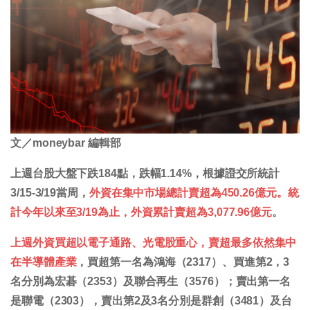
文／moneybar 編輯部
上週台股大盤下跌184點，跌幅1.14%，根據證交所統計
3/15-3/19當周，
外資在集中市場總計賣超為450.26億元。統
計今年以來至3/19為止，外資累計賣超為3,077.96億元
。
上週外資買超以電子通路、光電股重心，賣超最多依然集中
在半導體產業
，買超第一名為鴻海（2317）、買進第2，3
名分別為宏碁（2353）及聯合再生（3576）；賣出第一名
是聯電（2303），賣出第2及3名分別是群創（3481）及台