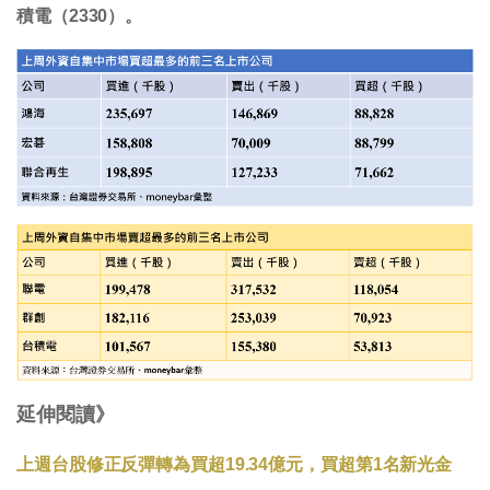
積電（2330）。
延伸閱讀》
上週台股修正反彈轉為買超19.34億元，買超第1名新光金