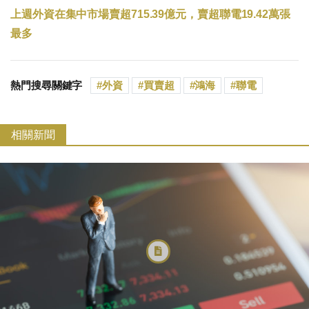
上週外資在集中市場賣超715.39億元，賣超聯電19.42萬張
最多
熱門搜尋關鍵字
外資
買賣超
鴻海
聯電
相關新聞