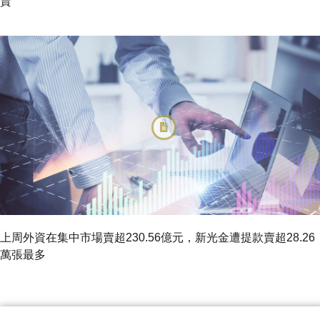
賣
上周外資在集中市場賣超230.56億元，新光金遭提款賣超28.26
萬張最多