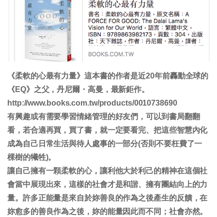
《柔軟的心最有力量》這本書的作者是近20年前轟動全球的
《EQ》之父，丹尼爾・高曼，最新鉅作。
http://www.books.com.tw/products/0010738690
有興趣或有需要學習情緒管理的好友們，可以到書局翻翻
看，若合適再買，買了書，就一定要看完、把這些智慧內化
成為自己日常生活與待人處事的一部分(否則不要枉費了一
棵樹的犧牲)。
讓自己擁有一顆柔軟的心，讓利他大於利己的精神在這個社
會當中展現出來，這樣的社會才是和諧、擁有團結向上的力
量。許多正能量是來自於妳善良的作為之後產生的反饋，在
妳愈多的善良作為之後，妳的能量因此而不同；社會亦然。