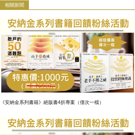
相關新聞
《安納金系列書籍》絕版書4折專案（僅次一檔）