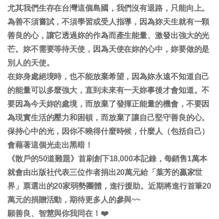
尤其我們生存在台灣這個島國，我們沒有退路，只能向上。
為善不須嘗試，不須學習或受人指導，因為妳天生就有一顆
善良的心，讓它透過妳的作為而產生能量、激發出強大的光
芒。妳不需要等待天使，因為天使在妳的心中，妳要做的是
別人的天使。
在妳身處絕境時，也不能放棄希望，因為妳永遠不知道自己
的能量可以多麼強大，直到未來有一天妳事後才會知道。不
要因為今天妳的處境，而放棄了發揮正能量的機會，不要因
為現實生活的壓力和困頓，而放棄了讓自己堅守善良的心。
保持心中的光，因你不曉得什麼時候，什麼人（包括自己）
會藉著這個光走出黑暗！
《散戶的50道難題》首刷創下18,000本記錄，每銷售1萬本
就會由出版社代表三位作者捐出20萬元給「葉芳的贏家世
界」票選出的20家弱勢團體，進行援助。近期將進行首筆20
萬元的捐贈活動，期待更多人的參與~~
願善良、智慧與你我同在！❤️