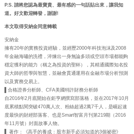
P.S. 請將您認為最寶貴、最有感的一句話貼出來，讓我知
道。好文歡迎轉發，謝謝!
本文取得安納金同意轉載
安納金
擁有20年的實務投資經驗，並經歷2000年科技泡沫及2008
年金融海嘯的洗禮，淬煉出一身無論多頭或空頭市場都能夠
穩定獲利的能力（稱之為投資的聖杯），其精通國際知名投
資大師的哲學與智慧，並融會貫通運用在金融市場分析預測
以及實務交易上。
▌合格證券分析師、CFA美國特許財務分析師
自2016年2月底開始在鉅亨網撰寫部落格，並在2017年10月
底累積點閱突破470萬人次、粉絲超過2萬7千人，是崛起速
度最快的財經部落客、也是Smart智富月刊第219期（2016
年11月號）封面故事人物。
▌ 著作：《高手的養成：股市新手必須知道的3個祕密》