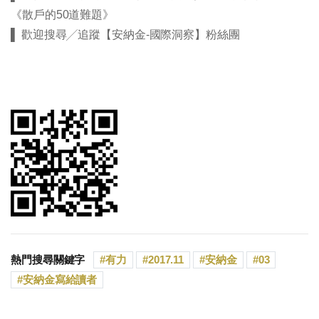
《散戶的50道難題》
▌ 歡迎搜尋╱追蹤【安納金-國際洞察】粉絲團
熱門搜尋關鍵字
有力
2017.11
安納金
03
安納金寫給讀者