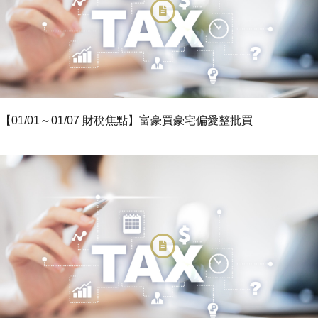
【01/01～01/07 財稅焦點】富豪買豪宅偏愛整批買