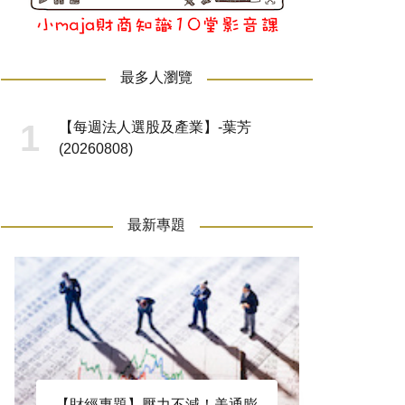
最多人瀏覽
【每週法人選股及產業】-葉芳
(20260808)
最新專題
【財經專題】壓力不減！美通膨