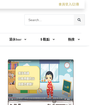
會員登入/註冊
退休bar
＄觀點
熱搜