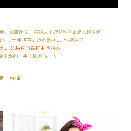
索爾、美國隊長、鋼鐵人都跟MSCI這號人物有關！
法，一年後存到這個數字.....他笑翻了
....結果這句最打中他的心
金融市場的「牛市跟熊市」？
要
好多