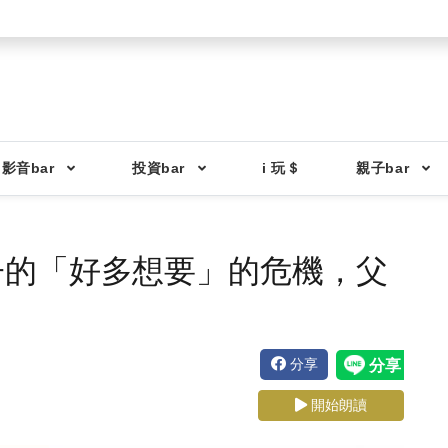
影音bar
投資bar
i 玩＄
親子bar
子的「好多想要」的危機，父
分享
開始朗讀