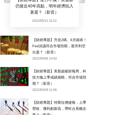
仍接近40年高點，明年經濟陷入
衰退？（影音）
2022/05/13 10:22
【財經專題】升息2碼、6月縮表！
Fed決議符合市場預期，股市利空
出盡？（影音）
2022/05/06 14:02
【財經專題】美股超級財報周，科
技大咖上季成績揭曉，符合市場預
期？（影音）
2022/04/29 11:08
【財經專題】特斯拉傳捷報，上季
營收、獲利創新高，帶旺台系概念
股？（影音）