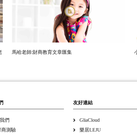
老
馬哈老師:財商教育文章匯集
們
友好連結
我們
GliaCloud
財商測驗
樂居LEJU